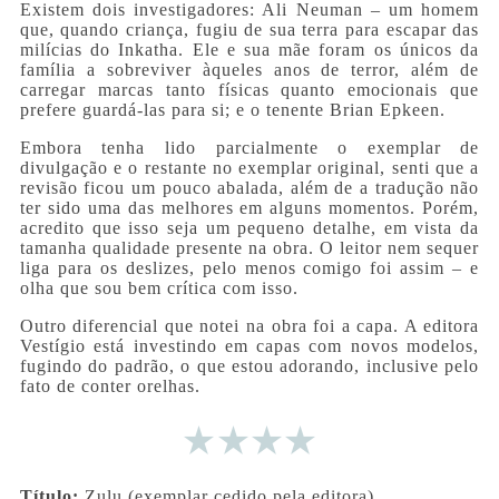
Existem dois investigadores: Ali Neuman – um homem
que, quando criança, fugiu de sua terra para escapar das
milícias do Inkatha. Ele e sua mãe foram os únicos da
família a sobreviver àqueles anos de terror, além de
carregar marcas tanto físicas quanto emocionais que
prefere guardá-las para si; e o tenente Brian Epkeen.
Embora tenha lido parcialmente o exemplar de
divulgação e o restante no exemplar original, senti que a
revisão ficou um pouco abalada, além de a tradução não
ter sido uma das melhores em alguns momentos. Porém,
acredito que isso seja um pequeno detalhe, em vista da
tamanha qualidade presente na obra. O leitor nem sequer
liga para os deslizes, pelo menos comigo foi assim – e
olha que sou bem crítica com isso.
Outro diferencial que notei na obra foi a capa. A editora
Vestígio está investindo em capas com novos modelos,
fugindo do padrão, o que estou adorando, inclusive pelo
fato de conter orelhas.
Título:
Zulu (exemplar cedido pela editora)