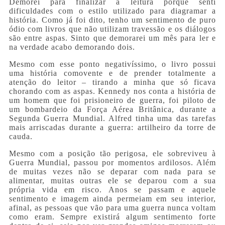
Demorei para finalizar a leitura porque senti
dificuldades com o estilo utilizado para diagramar a
história. Como já foi dito, tenho um sentimento de puro
ódio com livros que não utilizam travessão e os diálogos
são entre aspas. Sinto que demorarei um mês para ler e
na verdade acabo demorando dois.
Mesmo com esse ponto negativíssimo, o livro possui
uma história comovente e de prender totalmente a
atenção do leitor – tirando a minha que só ficava
chorando com as aspas. Kennedy nos conta a história de
um homem que foi prisioneiro de guerra, foi piloto de
um bombardeio da Força Aérea Britânica, durante a
Segunda Guerra Mundial. Alfred tinha uma das tarefas
mais arriscadas durante a guerra: artilheiro da torre de
cauda.
Mesmo com a posição tão perigosa, ele sobreviveu à
Guerra Mundial, passou por momentos ardilosos. Além
de muitas vezes não se deparar com nada para se
alimentar, muitas outras ele se deparou com a sua
própria vida em risco. Anos se passam e aquele
sentimento e imagem ainda permeiam em seu interior,
afinal, as pessoas que vão para uma guerra nunca voltam
como eram. Sempre existirá algum sentimento forte