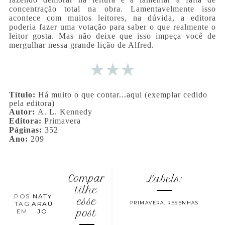
concentração total na obra. Lamentavelmente isso
acontece com muitos leitores, na dúvida, a editora
poderia fazer uma votação para saber o que realmente o
leitor gosta. Mas não deixe que isso impeça você de
mergulhar nessa grande lição de Alfred.
Título:
Há muito o que contar...aqui
(exemplar cedido
pela editora)
Autor:
A. L. Kennedy
Editora:
Primavera
Páginas:
352
Ano:
209
Compar
Labels:
tilhe
POS
NATY
esse
TAG
ARAÚ
PRIMAVERA
,
RESENHAS
EM
JO
post