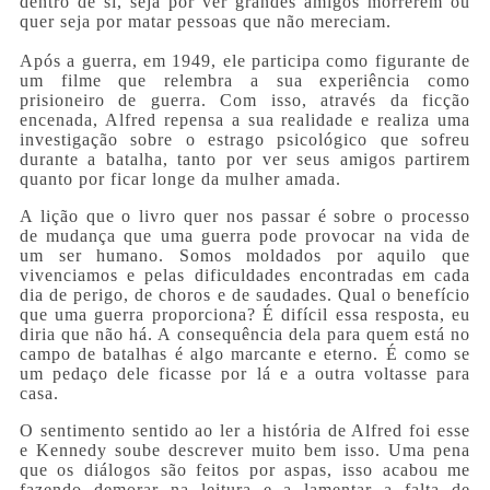
dentro de si, seja por ver grandes amigos morrerem ou
quer seja por matar pessoas que não mereciam.
Após a guerra, em 1949, ele participa como figurante de
um filme que relembra a sua experiência como
prisioneiro de guerra. Com isso, através da ficção
encenada, Alfred repensa a sua realidade e realiza uma
investigação sobre o estrago psicológico que sofreu
durante a batalha, tanto por ver seus amigos partirem
quanto por ficar longe da mulher amada.
A lição que o livro quer nos passar é sobre o processo
de mudança que uma guerra pode provocar na vida de
um ser humano. Somos moldados por aquilo que
vivenciamos e pelas dificuldades encontradas em cada
dia de perigo, de choros e de saudades. Qual o benefício
que uma guerra proporciona? É difícil essa resposta, eu
diria que não há. A consequência dela para quem está no
campo de batalhas é algo marcante e eterno. É como se
um pedaço dele ficasse por lá e a outra voltasse para
casa.
O sentimento sentido ao ler a história de Alfred foi esse
e Kennedy soube descrever muito bem isso. Uma pena
que os diálogos são feitos por aspas, isso acabou me
fazendo demorar na leitura e a lamentar a falta de