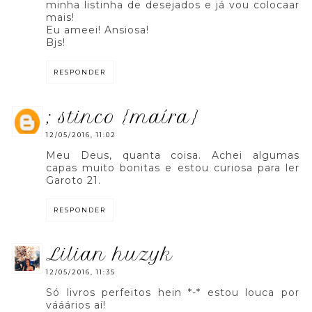
minha listinha de desejados e já vou colocaar
mais!
Eu ameei! Ansiosa!
Bjs!
RESPONDER
; stinco {maíra}
12/05/2016, 11:02
Meu Deus, quanta coisa. Achei algumas
capas muito bonitas e estou curiosa para ler
Garoto 21.
RESPONDER
lilian huzyk
12/05/2016, 11:35
Só livros perfeitos hein *-* estou louca por
vááários aí!