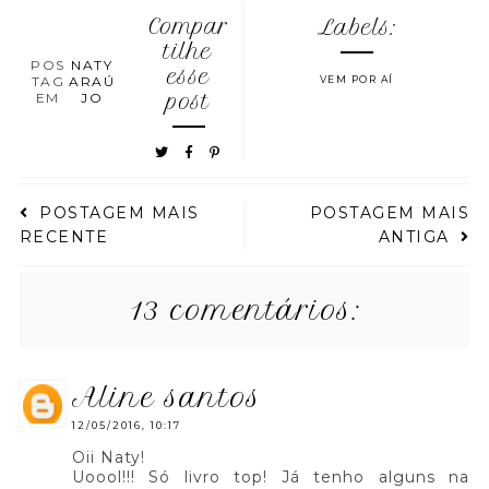
Compar
Labels:
tilhe
POS
NATY
esse
TAG
ARAÚ
VEM POR AÍ
EM
JO
post
POSTAGEM MAIS
POSTAGEM MAIS
RECENTE
ANTIGA
13 comentários:
aline santos
12/05/2016, 10:17
Oii Naty!
Uoool!!! Só livro top! Já tenho alguns na