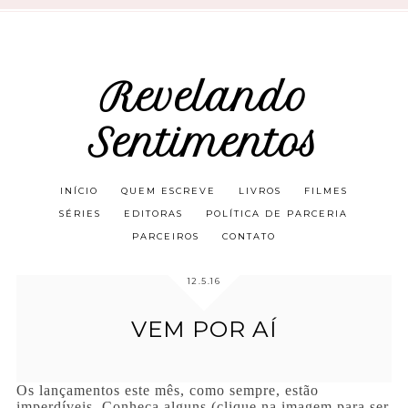
Revelando
Sentimentos
INÍCIO
QUEM ESCREVE
LIVROS
FILMES
SÉRIES
EDITORAS
POLÍTICA DE PARCERIA
PARCEIROS
CONTATO
12.5.16
VEM POR AÍ
Os lançamentos este mês, como sempre, estão
imperdíveis. Conheça alguns (clique na imagem para ser