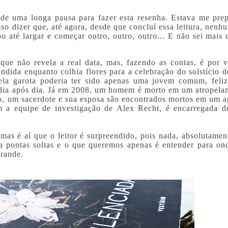
 de uma longa pausa para fazer esta resenha. Estava me pre
sso dizer que, até agora, desde que concluí essa leitura, nenh
 até largar e começar outro, outro, outro... E não sei mais 
e não revela a real data, mas, fazendo as contas, é por v
ndida enquanto colhia flores para a celebração do solstício d
ela garota poderia ter sido apenas uma jovem comum, feli
a dia após dia. Já em 2008, um homem é morto em um atropela
, um sacerdote e sua esposa são encontrados mortos em um a
m a equipe de investigação de Alex Recht, é encarregada d
 mas é aí que o leitor é surpreendido, pois nada, absolutamen
ixa pontas soltas e o que queremos apenas é entender para on
grande.