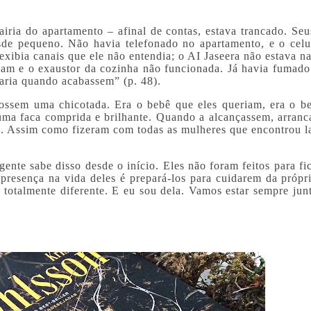
airia do apartamento – afinal de contas, estava trancado. Seu
de pequeno. Não havia telefonado no apartamento, e o celu
xibia canais que ele não entendia; o AI Jaseera não estava na
am e o exaustor da cozinha não funcionada. Já havia fumado
faria quando acabassem” (p. 48).
ossem uma chicotada. Era o bebê que eles queriam, era o b
ma faca comprida e brilhante. Quando a alcançassem, arranc
ta. Assim como fizeram com todas as mulheres que encontrou l
ente sabe disso desde o início. Eles não foram feitos para fi
presença na vida deles é prepará-los para cuidarem da própri
otalmente diferente. E eu sou dela. Vamos estar sempre junt