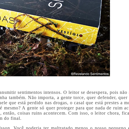
ansmitir sentimentos intensos. O leitor se desespera, pois não
inha também. Não importa, a gente torce, quer defender, quer 
uele que está perdido nas drogas, o casal que está prestes a m
 é mesmo? A gente só quer proteger para que nada de ruim ac
 então, coisas ruins acontecem. Com isso, o leitor chora, fic
m do final.
hlsson. Você poderia ter maltratado menos o nosso pequeno e