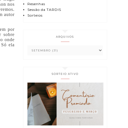
Resenhas
son nos
eremos.
Sessão da TARDIS
m autor
Sorteios
oem por
r sobre
ARQUIVOS
do onde
 Só ela
SORTEIO ATIVO