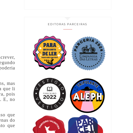
EDITORAS PARCEIRAS
screver,
segundo
poderia
ns, mas
a que li
ra, pois
. E, no
sso que
enas do
nto que