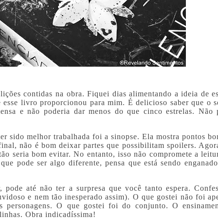
 lições contidas na obra. Fiquei dias alimentando a ideia de e
e esse livro proporcionou para mim. É delicioso saber que o 
tensa e não poderia dar menos do que cinco estrelas. Não 
er sido melhor trabalhada foi a sinopse. Ela mostra pontos bo
final, não é bom deixar partes que possibilitam spoilers. Agor
tão seria bom evitar. No entanto, isso não compromete a leitu
 que pode ser algo diferente, pensa que está sendo enganado
r, pode até não ter a surpresa que você tanto espera. Confe
uvidoso e nem tão inesperado assim). O que gostei não foi ap
os personagens. O que gostei foi do conjunto. O ensiname
linhas. Obra indicadíssima!