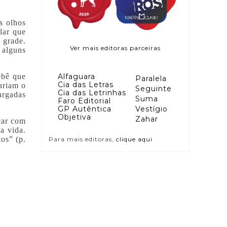
s olhos
lar que
 grade.
Ver mais editoras parceiras
 alguns
Alfaguara
ebê que
Paralela
Cia das Letras
ariam o
Seguinte
Cia das Letrinhas
argadas
Suma
Faro Editorial
GP Autêntica
Vestígio
Objetiva
Zahar
car com
a vida.
os” (p.
Para mais editoras,
clique aqui