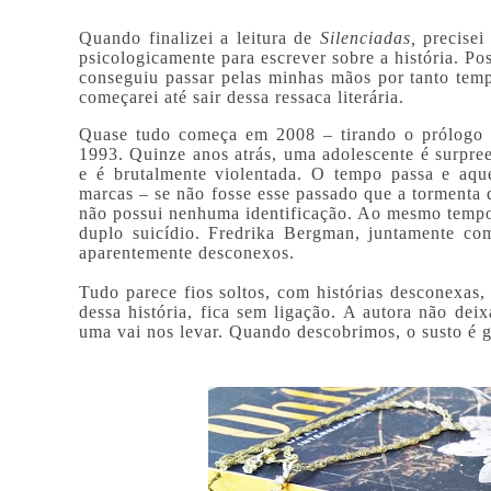
Quando finalizei a leitura de
Silenciadas,
precisei
psicologicamente para escrever sobre a história. Po
conseguiu passar pelas minhas mãos por tanto tempo
começarei até sair dessa ressaca literária.
Quase tudo começa em 2008 – tirando o prólogo qu
1993. Quinze anos atrás, uma adolescente é surpree
e é brutalmente violentada. O tempo passa e aqu
marcas – se não fosse esse passado que a torment
não possui nenhuma identificação. Ao mesmo tempo
duplo suicídio. Fredrika Bergman, juntamente co
aparentemente desconexos.
Tudo parece fios soltos, com histórias desconexas,
dessa história, fica sem ligação. A autora não de
uma vai nos levar. Quando descobrimos, o susto é 