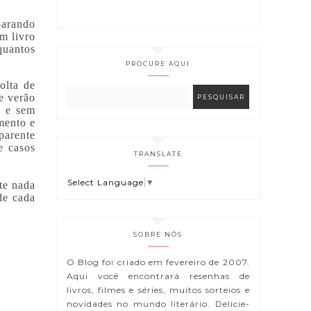
parando
um livro
quantos
PROCURE AQUI
olta de
e verão
z e sem
mento e
parente
e casos
TRANSLATE
Select Language
▼
te nada
de cada
SOBRE NÓS
O Blog foi criado em fevereiro de 2007.
Aqui você encontrará resenhas de
livros, filmes e séries, muitos sorteios e
novidades no mundo literário. Delicie-