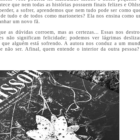
tece que nem todas as histórias possuem finais felizes e Ohls
 perder, a sofrer, aprendemos que nem tudo pode ser como qu
r de tudo e de todos como marionetes? Ela nos ensina como u
ganhar um novo fã.
ue as dúvidas corroem, mas as certezas... Essas nos destr
es não significam felicidade; podemos ver lágrimas desliza
as que alguém está sofrendo. A autora nos conduz a um mun
não ser. Afinal, quem entende o interior da outra pessoa?