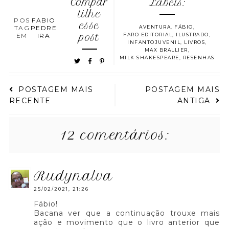
Compar
Labels:
tilhe
POS
FABIO
esse
TAG
PEDRE
AVENTURA
,
FÁBIO
,
EM
IRA
post
FARO EDITORIAL
,
ILUSTRADO
,
INFANTOJUVENIL
,
LIVROS
,
MAX BRALLIER
,
MILK SHAKESPEARE
,
RESENHAS
POSTAGEM MAIS
POSTAGEM MAIS
RECENTE
ANTIGA
12 comentários:
rudynalva
25/02/2021, 21:26
Fábio!
Bacana ver que a continuação trouxe mais
ação e movimento que o livro anterior que