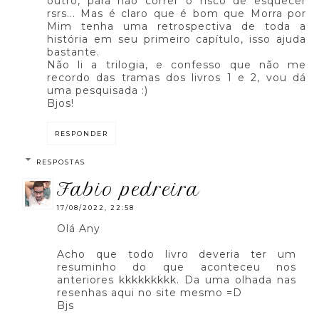
outro, para não correr o risco de esquecer
rsrs... Mas é claro que é bom que Morra por
Mim tenha uma retrospectiva de toda a
história em seu primeiro capítulo, isso ajuda
bastante.
Não li a trilogia, e confesso que não me
recordo das tramas dos livros 1 e 2, vou dá
uma pesquisada :)
Bjos!
RESPONDER
RESPOSTAS
fabio pedreira
17/08/2022, 22:58
Olá Any
Acho que todo livro deveria ter um
resuminho do que aconteceu nos
anteriores kkkkkkkkk. Da uma olhada nas
resenhas aqui no site mesmo =D
Bjs