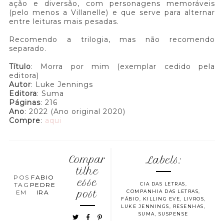
ação e diversão, com personagens memoráveis
(pelo menos a Villanelle) e que serve para alternar
entre leituras mais pesadas.
Recomendo a trilogia, mas não recomendo
separado.
Título
: Morra por mim (exemplar cedido pela
editora)
Autor
: Luke Jennings
Editora
: Suma
Páginas
: 216
Ano
: 2022 (Ano original 2020)
Compre
:
aqui
Compar
Labels:
tilhe
POS
FABIO
esse
TAG
PEDRE
CIA DAS LETRAS
,
EM
IRA
post
COMPANHIA DAS LETRAS
,
FÁBIO
,
KILLING EVE
,
LIVROS
,
LUKE JENNINGS
,
RESENHAS
,
SUMA
,
SUSPENSE