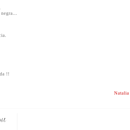
.
negra...
ia.
da !!
Natalia
ost