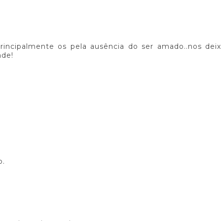
incipalmente os pela ausência do ser amado..nos dei
ade!
o.