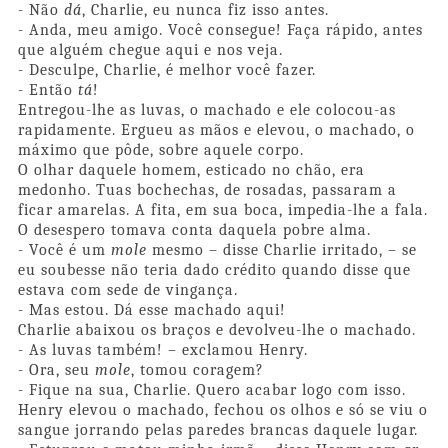
- Não
dá
, Charlie, eu nunca fiz isso antes.
- Anda, meu amigo. Você consegue! Faça rápido, antes
que alguém chegue aqui e nos veja.
- Desculpe, Charlie, é melhor você fazer.
- Então
tá
!
Entregou-lhe as luvas, o machado e ele colocou-as
rapidamente. Ergueu as mãos e elevou, o machado, o
máximo que pôde, sobre aquele corpo.
O olhar daquele homem, esticado no chão, era
medonho. Tuas bochechas, de rosadas, passaram a
ficar amarelas. A fita, em sua boca, impedia-lhe a fala.
O desespero tomava conta daquela pobre alma.
- Você é um
mole
mesmo – disse Charlie irritado, – se
eu soubesse não teria dado crédito quando disse que
estava com sede de vingança.
- Mas estou. Dá esse machado aqui!
Charlie abaixou os braços e devolveu-lhe o machado.
- As luvas também! – exclamou Henry.
- Ora, seu
mole
, to
mou coragem?
- Fique na sua, Charlie. Quero acabar logo com isso.
Henry elevou o machado, fechou os olhos e só se viu o
sangue jorrando pelas paredes brancas daquele lugar.