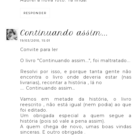
Adorei a nova foto. Tá linda!
RESPONDER
continuando assim...
19/03/2010, 15:01
Convite para ler
O livro "Continuando assim...", foi maltratado...
Resolvi por isso, e porque tanta gente não
encontra o livro onde deveria estar (nas
livrarias), recontar a história , lá no
…. Continuando assim…
Vamos em metade da história, o livro
reescrito , não está igual (nem podia) ao que
foi editado.
Um obrigada especial a quem segue a
história (pois só vale a pena assim).
A quem chega de novo, umas boas vindas
sinceras. E outro obrigada .