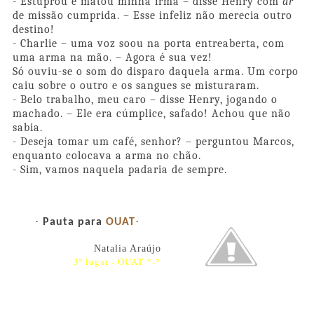
- Estuprou e matou minha irmã – disse Henry com
ar
de missão cumprida. – Esse infeliz não merecia outro
destino!
- Charlie – uma voz soou na porta entreaberta, com
uma arma na mão. – Agora é sua vez!
Só ouviu-se o som do disparo daquela arma. Um corpo
caiu sobre o outro e os sangues se misturaram.
- Belo trabalho, meu caro – disse Henry, jogando o
machado. – Ele era cúmplice, safado! Achou que não
sabia.
- Deseja tomar um café, senhor? – perguntou Marcos,
enquanto colocava a arma no chão.
- Sim, vamos naquela padaria de sempre.
·
·
Pauta para
OUAT
Natalia Araújo
3º lugar - OUAT *-*