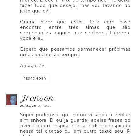
mundo. É que a falta de tempo não me deixa
fazer tudo que desejo, mas vou levando do
jeito que dá.
Queria dizer que estou feliz com esse
encontro entre três almas que são
semelhantes naquilo que sentem... Lágrima,
você e eu.
Espero que possamos permanecer próximas
umas das outras sempre.
Abraço! ^^
RESPONDER
jronson
20/03/2010, 13:52
Super poderoso, gnt como vc anda a evoluir
sim snhora :D eu ja guardei aqelas frases qd
tiver tmpo m inspirarei e farei dsnho inspirado
nessa tal citaçao ou em outro texto seu :P