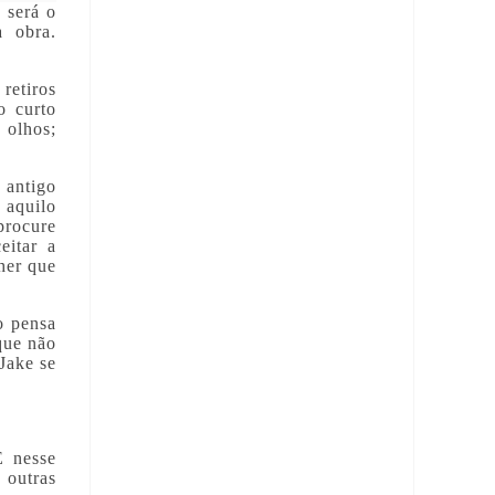
 será o
a obra.
etiros
o curto
 olhos;
 antigo
 aquilo
procure
eitar a
her que
o pensa
que não
Jake se
É nesse
 outras