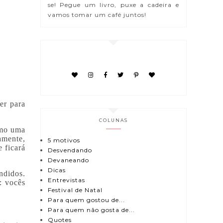
se! Pegue um livro, puxe a cadeira e
vamos tomar um café juntos!
er para
COLUNAS
omo uma
amente,
5 motivos
 ficará
Desvendando
Devaneando
Dicas
ndidos.
Entrevistas
: vocês
Festival de Natal
Para quem gostou de...
Para quem não gosta de...
Quotes