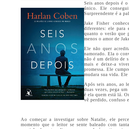
Seis anos depois é o
único. Ele consegui
Surpreendente é a pal
Jake Fisher conhec
diferentes: ele para 
quanto o verão que 
menos o amor de Jake
Ele não quer acredi
namorado. Ela o conv
não é um delírio de s
mais e deixe-a vive
promessa. Ele cumpr
mudara sua vida. Ele 
Após seis anos, ao l
duas vezes, pega um 
é ela quem está lá. O
vê perdido, confuso 
Ao começar a investigar sobre Natalie, ele perc
momento que o leitor se sente baleado com tanta