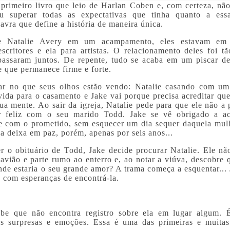
 primeiro livro que leio de Harlan Coben e, com certeza, não
u superar todas as expectativas que tinha quanto a ess
avra que define a história de maneira única.
e Natalie Avery em um acampamento, eles estavam em r
escritores e ela para artistas. O relacionamento deles foi tã
passaram juntos. De repente, tudo se acaba em um piscar de
 que permanece firme e forte.
tar no que seus olhos estão vendo: Natalie casando com um
ida para o casamento e Jake vai porque precisa acreditar que
ua mente. Ao sair da igreja, Natalie pede para que ele não a 
r feliz com o seu marido Todd. Jake se vê obrigado a ac
e com o prometido, sem esquecer um dia sequer daquela mul
a deixa em paz, porém, apenas por seis anos...
er o obituário de Todd, Jake decide procurar Natalie. Ele nã
avião e parte rumo ao enterro e, ao notar a viúva, descobre 
nde estaria o seu grande amor? A trama começa a esquentar... 
e com esperanças de encontrá-la.
ebe que não encontra registro sobre ela em lugar algum. 
s surpresas e emoções. Essa é uma das primeiras e muitas