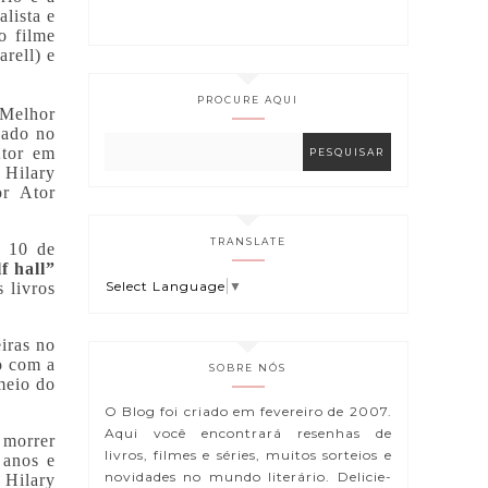
alista e
o filme
rell) e
PROCURE AQUI
 Melhor
eado no
Ator em
 Hilary
or Ator
TRANSLATE
, 10 de
f hall”
Select Language
▼
 livros
iras no
o com a
SOBRE NÓS
meio do
O Blog foi criado em fevereiro de 2007.
Aqui você encontrará resenhas de
 morrer
livros, filmes e séries, muitos sorteios e
 anos e
novidades no mundo literário. Delicie-
 Hilary