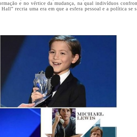
rmação e no vértice da mudança, na qual indivíduos confro
Hall” recria uma era em que a esfera pessoal e a política se 