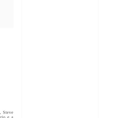
, Steve
rio e a