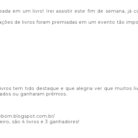
ada em um livro! Irei assistir este fim de semana, já 
tações de livros foram premiadas em um evento tão imp
vros tem tido destaque e que alegria ver que muitos li
cados ou ganharam prêmios.
uebom.blogspot.com.br/
o, são 4 livros e 3 ganhadores!