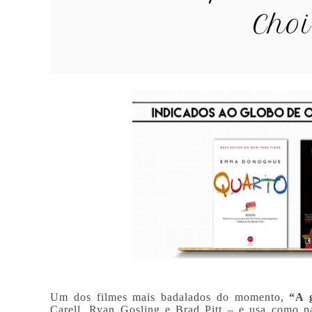
Cho
Um dos filmes mais badalados do momento,
“A 
Carell, Ryan Gosling e Brad Pitt – e usa como p