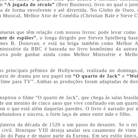
em
“A jogada do século”
(Best Business), livro no qual o jorn
ira de forma envolvente e até divertida. No Globo de Ouro, 
 Musical, Melhor Ator de Comédia (Christian Bale e Steve Ca
tatuetas que têm relação com nossos livros: pode levar como
nte de espiões”
, o longa dirigido por Steven Spielberg bas
James B. Donovan; e está na briga também como Melhor 
minissérie da BBC é baseada no livro homônimo da autora
isiva pode ganhar ainda como Melhor Minissérie e Melh
s principais prêmios de Hollywood, realizada no domingo
 atriz de drama por seu papel em
“O quarto de Jack”
e
“Wol
 filme para TV”. Ambas as produções foram adaptadas de dois
spirou o filme “O quarto de Jack”, que chega às salas brasile
a de um menino de cinco anos que vive confinado em um quart
m o que está além daquelas paredes. O livro é narrado por 
rebatadora e sincera, o forte laço de amor entre mãe e filho.
glaterra da década de 1520 a um passo do desastre. Se o rei
civil. Henrique VIII deseja anular seu casamento de vinte
ção do Papa e de maior parte da Europa. Em seu estilo único,