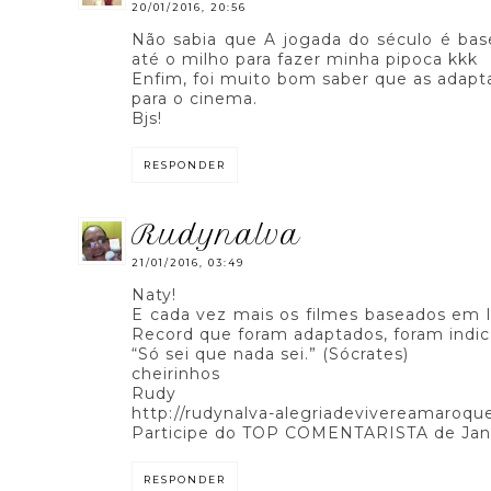
20/01/2016, 20:56
Não sabia que A jogada do século é base
até o milho para fazer minha pipoca kkk
Enfim, foi muito bom saber que as adap
para o cinema.
Bjs!
RESPONDER
rudynalva
21/01/2016, 03:49
Naty!
E cada vez mais os filmes baseados em li
Record que foram adaptados, foram indi
“Só sei que nada sei.” (Sócrates)
cheirinhos
Rudy
http://rudynalva-alegriadevivereamaroq
Participe do TOP COMENTARISTA de Janeir
RESPONDER