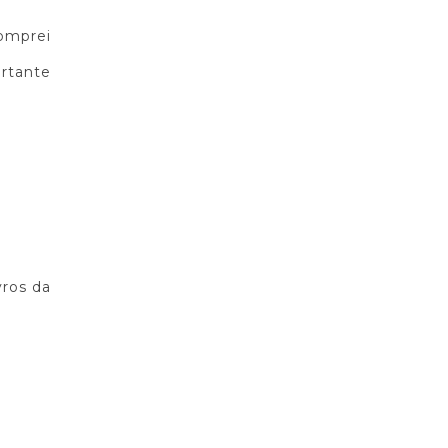
comprei
ortante
vros da