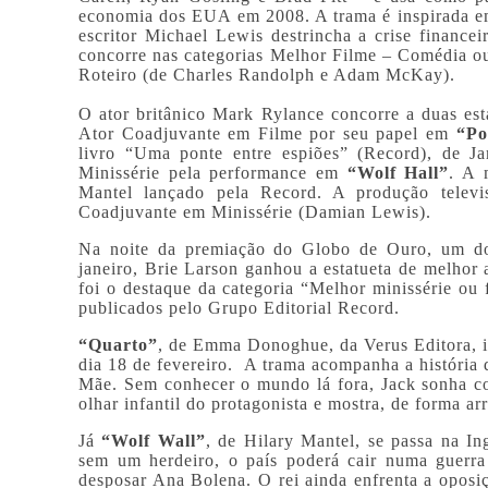
economia dos EUA em 2008. A trama é inspirada 
escritor Michael Lewis destrincha a crise finance
concorre nas categorias Melhor Filme – Comédia ou
Roteiro (de Charles Randolph e Adam McKay).
O ator britânico Mark Rylance concorre a duas es
Ator Coadjuvante em Filme por seu papel em
“Po
livro “Uma ponte entre espiões” (Record), de 
Minissérie pela performance em
“Wolf Hall”
. A 
Mantel lançado pela Record. A produção telev
Coadjuvante em Minissérie (Damian Lewis).
Na noite da premiação do Globo de Ouro, um do
janeiro, Brie Larson ganhou a estatueta de melhor
foi o destaque da categoria “Melhor minissérie ou
publicados pelo Grupo Editorial Record.
“Quarto”
, de Emma Donoghue, da Verus Editora, in
dia 18 de fevereiro. A trama acompanha a históri
Mãe. Sem conhecer o mundo lá fora, Jack sonha co
olhar infantil do protagonista e mostra, de forma ar
Já
“Wolf Wall”
, de Hilary Mantel, se passa na In
sem um herdeiro, o país poderá cair numa guerra 
desposar Ana Bolena. O rei ainda enfrenta a oposi