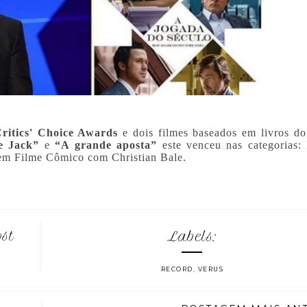
ritics' Choice Awards
e
dois filmes baseados em livros d
e Jack”
e
“
A grande aposta
”
este venceu nas categorias:
em Filme Cômico com Christian Bale.
ost
Labels:
RECORD
,
VERUS