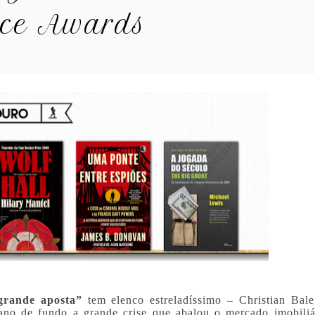
ice Awards
grande aposta”
tem elenco estreladíssimo – Christian Bale
ano de fundo a grande crise que abalou o mercado imobiliá