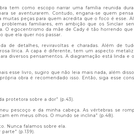
 obra tem como escopo narrar uma família reunida dura
s para se aventurarem. Contudo, engana-se quem pensa
a muitas peças para quem acredita que o foco é esse. 
 problemas familiares, em ambição que os Sinclair se
a. O egocentrismo da mãe de Cady é tão horrendo que
ão que ela quer nos passar.
da de detalhes, reviravoltas e charadas. Além de tud
osa lírica. A capa é diferente, tem um aspecto metali
para diversos pensamentos. A diagramação está linda e
s esse livro, sugiro que não leia mais nada, além disso
própria obra é recomendado isso. Então, siga esse con
 protetora sobre a dor” (p.43).
meu pescoço e da minha cabeça. As vértebras se rom
iscam em meus olhos. O mundo se inclina” (p.48).
nto. Nunca falamos sobre ela.
parte” (p.139).