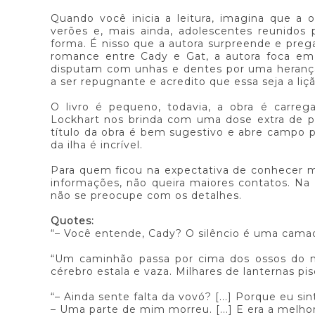
Quando você inicia a leitura, imagina que a
verões e, mais ainda, adolescentes reunido
forma. É nisso que a autora surpreende e preg
romance entre Cady e Gat, a autora foca em
disputam com unhas e dentes por uma heranç
a ser repugnante e acredito que essa seja a liç
O livro é pequeno, todavia, a obra é carrega
Lockhart nos brinda com uma dose extra de pr
título da obra é bem sugestivo e abre campo 
da ilha é incrível.
Para quem ficou na expectativa de conhecer mai
informações, não queira maiores contatos. Na 
não se preocupe com os detalhes.
Quotes:
“– Você entende, Cady? O silêncio é uma camada
“Um caminhão passa por cima dos ossos do 
cérebro estala e vaza. Milhares de lanternas p
“– Ainda sente falta da vovó? [...] Porque eu si
– Uma parte de mim morreu. [...] E era a melhor 