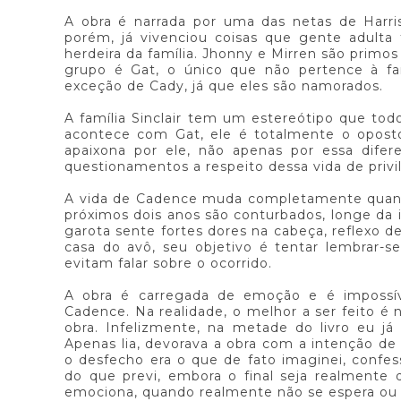
A obra é narrada por uma das netas de Harr
porém, já vivenciou coisas que gente adulta t
herdeira da família. Jhonny e Mirren são primo
grupo é Gat, o único que não pertence à fa
exceção de Cady, já que eles são namorados.
A família Sinclair tem um estereótipo que todo
acontece com Gat, ele é totalmente o oposto 
apaixona por ele, não apenas por essa difere
questionamentos a respeito dessa vida de privil
A vida de Cadence muda completamente quando
próximos dois anos são conturbados, longe da i
garota sente fortes dores na cabeça, reflexo d
casa do avô, seu objetivo é tentar lembrar-s
evitam falar sobre o ocorrido.
A obra é carregada de emoção e é impossív
Cadence. Na realidade, o melhor a ser feito é 
obra. Infelizmente, na metade do livro eu já
Apenas lia, devorava a obra com a intenção de
o desfecho era o que de fato imaginei, confes
do que previ, embora o final seja realmente d
emociona, quando realmente não se espera ou s