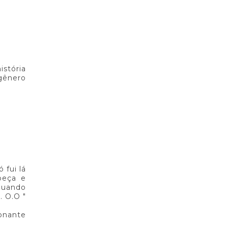
istória
 gênero
 fui lá
abeça e
 quando
. O.O "
ionante