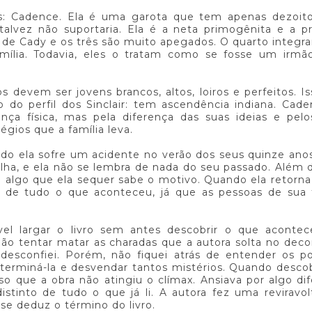
is: Cadence. Ela é uma garota que tem apenas dezoito
alvez não suportaria. Ela é a neta primogênita e a pr
s de Cady e os três são muito apegados. O quarto integr
mília. Todavia, eles o tratam como se fosse um irmã
s devem ser jovens brancos, altos, loiros e perfeitos. I
do perfil dos Sinclair: tem ascendência indiana. Cad
nça física, mas pela diferença das suas ideias e pel
égios que a família leva.
 ela sofre um acidente no verão dos seus quinze anos
lha, e ela não se lembra de nada do seu passado. Além d
e algo que ela sequer sabe o motivo. Quando ela retorna
e de tudo o que aconteceu, já que as pessoas de sua 
el largar o livro sem antes descobrir o que aconte
não tentar matar as charadas que a autora solta no deco
 desconfiei. Porém, não fiquei atrás de entender os p
 terminá-la e desvendar tantos mistérios. Quando desco
so que a obra não atingiu o clímax. Ansiava por algo di
istinto de tudo o que já li. A autora fez uma reviravo
e deduz o término do livro.