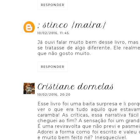
RESPONDER
; stinco {maíra}
10/02/2016, 11:45
Já ouvi falar muito bem desse livro, mas
se tratasse de algo diferente. Ele real
que não gosto muito.
RESPONDER
cristiane dornelas
10/02/2016, 20:20
Esse livro foi uma baita surpresa e li por
ver o que era tudo aquilo que estavam 
caramba! As críticas, essa narrativa fá
cheguei ao fim? A sensação foi um grande
É uma reviravolta que não previ e pasmei.
Adorei a forma como foi escrito e vale
e muito bem feito né? Inesquecível.