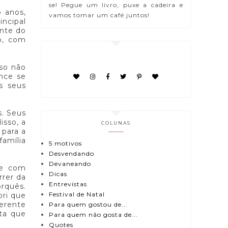
se! Pegue um livro, puxe a cadeira e
 anos,
vamos tomar um café juntos!
incipal
ante do
o, com
sso não
ence se
os seus
. Seus
isso, a
COLUNAS
 para a
família
5 motivos
Desvendando
Devaneando
ce com
Dicas
rrer da
Entrevistas
orquês.
Festival de Natal
bri que
ferente
Para quem gostou de...
lta que
Para quem não gosta de...
Quotes