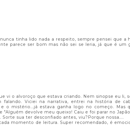
 nunca tinha lido nada a respeito, sempre pensei que a h
mente parece ser bom mas não sei se leria, já que é um
que vi o alvoroço que estava criando. Nem sinopse eu li, só
falando. Viciei na narrativa, entrei na história de c
cil e o mistério...já estava ganha logo no começo. Mas
 "Alguém devolve meu queixo! Caiu e foi parar no Japão
 Sorte sua ter desconfiado antes, viu?Porque nossa....
u cada momento de leitura. Super recomendado, é emoc