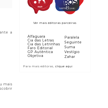
Ver mais editoras parceiras
nante a
Alfaguara
Paralela
Cia das Letras
Seguinte
Cia das Letrinhas
Suma
Faro Editorial
GP Autêntica
Vestígio
Objetiva
Zahar
Para mais editoras,
clique aqui
ou mais
cobrir