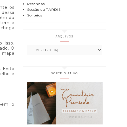
Resenhas
nte os
Sessão da TARDIS
 dessa
Sorteios
Além do
ntem e
 chega
ARQUIVOS
o isso,
zado. O
 o mapa
. Evite
selho e
SORTEIO ATIVO
pem, o