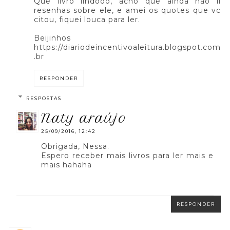
Que livro lindooo, acho que ainda não li
resenhas sobre ele, e amei os quotes que vc
citou, fiquei louca para ler.
Beijinhos
https://diariodeincentivoaleitura.blogspot.com
.br
RESPONDER
RESPOSTAS
naty araújo
25/09/2016, 12:42
Obrigada, Nessa.
Espero receber mais livros para ler mais e
mais hahaha
RESPONDER