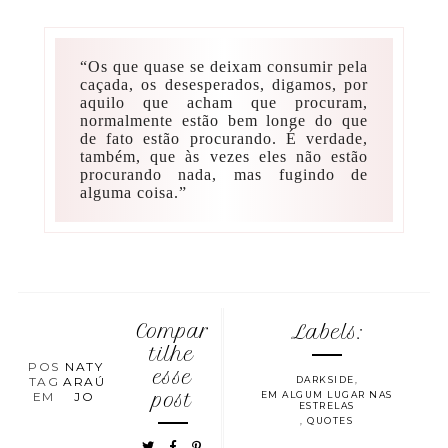
“Os que quase se deixam consumir pela
caçada, os desesperados, digamos, por
aquilo que acham que procuram,
normalmente estão bem longe do que
de fato estão procurando. É verdade,
também, que às vezes eles não estão
procurando nada, mas fugindo de
alguma coisa.”
Compar
Labels:
tilhe
POS
NATY
esse
TAG
ARAÚ
DARKSIDE
,
EM
JO
post
EM ALGUM LUGAR NAS
ESTRELAS
,
QUOTES