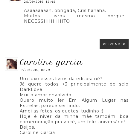
25/09/2016, 12:45
Aaaaaaaaah, obrigada, Cris hahaha.
Muitos livros mesmo porque
NECESSIIIIIIIIIIITO
RESPONDER
caroline garcia
17/09/2016, 18:29
Um luxo esses livros da editora né?
Já quero todos <3 principalmente do selo
DarkLove.
Muito amor envolvido.
Quero muito ler Em Algum Lugar nas
Estrelas, parece ser lindo.
Amei as fotos, os quotes, tudinho :)
Hoje é niver da minha mãe também, boa
comemoração pra você, um feliz aniversário!
Beijos,
Caroline Garcia