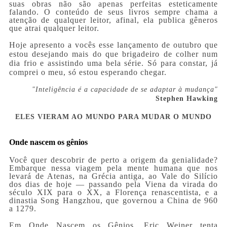
suas obras não são apenas perfeitas esteticamente
falando. O conteúdo de seus livros sempre chama a
atenção de qualquer leitor, afinal, ela publica gêneros
que atrai qualquer leitor.
Hoje apresento a vocês esse lançamento de outubro que
estou desejando mais do que brigadeiro de colher num
dia frio e assistindo uma bela série. Só para constar, já
comprei o meu, só estou esperando chegar.
"Inteligência é a capacidade de se adaptar à mudança"
Stephen Hawking
ELES VIERAM AO MUNDO PARA MUDAR O MUNDO
Onde nascem os gênios
Você quer descobrir de perto a origem da genialidade?
Embarque nessa viagem pela mente humana que nos
levará de Atenas, na Grécia antiga, ao Vale do Silício
dos dias de hoje — passando pela Viena da virada do
século XIX para o XX, a Florença renascentista, e a
dinastia Song Hangzhou, que governou a China de 960
a 1279.
Em Onde Nascem os Gênios, Eric Weiner tenta