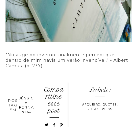
"No auge do inverno, finalmente percebi que
dentro de mim havia um verão invencível." - Albert
Camus. (p. 237)
Compa
Labels:
rtilhe
JÉSSIC
POS
A
esse
TAG
ARQUEIRO
,
QUOTES
,
FERNA
EM
post
RUTA SEPETYS
NDA