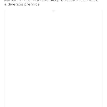
Aproveite e se inscreva nas promoções e concorra
a diversos prêmios.