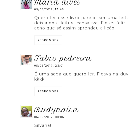
maria alves
05/09/2017, 13:46
Quero ler esse livro parece ser uma lei
deixando a leitura cansativa. Fiquei fel
acho que só assim aprendeu a lição.
RESPONDER
fabio pedreira
05/09/2017, 23:01
É uma saga que quero ler. Ficava na duv
kkkk
RESPONDER
rudynalva
06/09/2017, 00:06
Silvana!