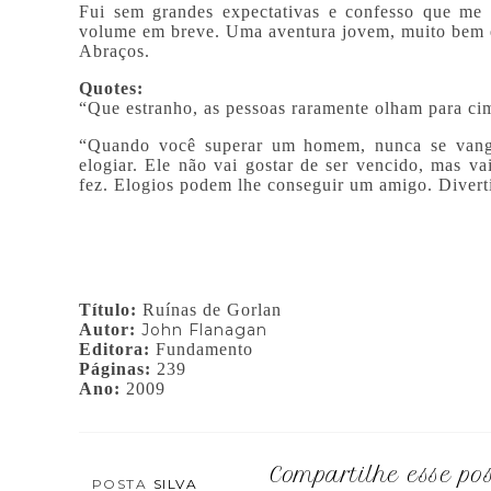
Fui sem grandes expectativas e confesso que me d
volume em breve. Uma aventura jovem, muito bem e
Abraços.
Quotes:
“Que estranho, as pessoas raramente olham para ci
“Quando você superar um homem, nunca se vanglo
elogiar. Ele não vai gostar de ser vencido, mas v
fez. Elogios podem lhe conseguir um amigo. Diverti
Título:
Ruínas de Gorlan
Autor:
John Flanagan
Editora:
Fundamento
Páginas:
239
Ano:
2009
Compartilhe esse po
POSTA
SILVA