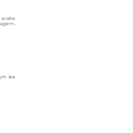
e acaba
onagem,
 um dia