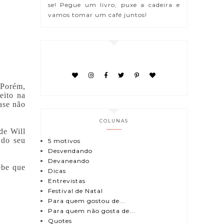
se! Pegue um livro, puxe a cadeira e
vamos tomar um café juntos!
 Porém,
eito na
ase não
COLUNAS
de Will
 do seu
5 motivos
Desvendando
Devaneando
ebe que
Dicas
Entrevistas
Festival de Natal
Para quem gostou de...
Para quem não gosta de...
Quotes