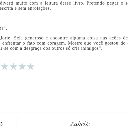
iverti muito com a leitura desse livro. Pretendo pegar o 
scrita e sem enrolações.
ma”.
rie. Seja generoso e encontre alguma coisa nas ações de
ai enfrentar o fato com coragem. Mostre que você gostou do 
r-se com a desgraça dos outros só cria inimigos”.
st
Labels: