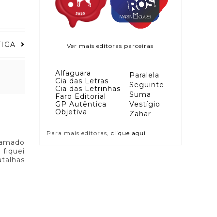
TIGA
Ver mais editoras parceiras
Alfaguara
Paralela
Cia das Letras
Seguinte
Cia das Letrinhas
Suma
Faro Editorial
GP Autêntica
Vestígio
Objetiva
Zahar
Para mais editoras,
clique aqui
chamado
fiquei
atalhas