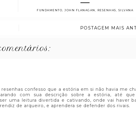
FUNDAMENTO
,
JOHN FLANAGAN
,
RESENHAS
,
SILVANA
POSTAGEM MAIS AN
comentários:
s resenhas confesso que a estória em si não havia me 
rando com sua descrição sobre a estória, até que 
ser uma leitura divertida e cativando, onde vai haver b
rendiz de arqueiro, e aprendera se defender dos rivais.