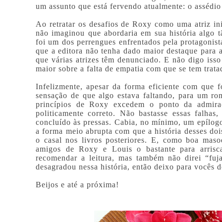
um assunto que está fervendo atualmente: o assédi
Ao retratar os desafios de Roxy como uma atriz i
não imaginou que abordaria em sua história algo t
foi um dos perrengues enfrentados pela protagonist
que a editora não tenha dado maior destaque para 
que várias atrizes têm denunciado. E não digo is
maior sobre a falta de empatia com que se tem trata
Infelizmente, apesar da forma eficiente com que f
sensação de que algo estava faltando, para um r
princípios de Roxy excedem o ponto da admira
politicamente correto. Não bastasse essas falhas
concluído às pressas. Cabia, no mínimo, um epílogo
a forma meio abrupta com que a história desses doi
o casal nos livros posteriores. E, como boa masoq
amigos de Roxy e Louis o bastante para arrisca
recomendar a leitura, mas também não direi “fuj
desagradou nessa história, então deixo para vocês d
Beijos e até a próxima!