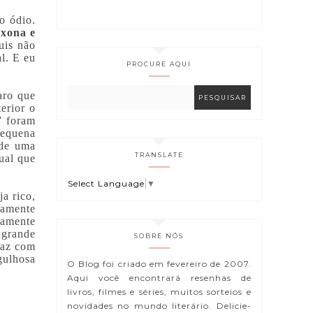
o ódio.
ixona e
uis não
al. E eu
PROCURE AQUI
aro que
erior o
” foram
pequena
 de uma
TRANSLATE
ual que
Select Language
▼
a rico,
lamente
tamente
 grande
SOBRE NÓS
faz com
gulhosa
O Blog foi criado em fevereiro de 2007.
Aqui você encontrará resenhas de
livros, filmes e séries, muitos sorteios e
novidades no mundo literário. Delicie-