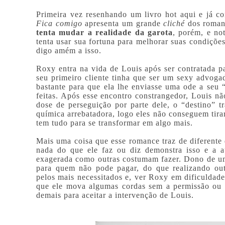
Primeira vez resenhando um livro hot aqui e já c
Fica comigo
apresenta um grande
cliché
dos roman
tenta mudar a realidade da garota
, porém, e no
tenta usar sua fortuna para melhorar suas condições
digo amém a isso.
Roxy entra na vida de Louis após ser contratada pa
seu primeiro cliente tinha que ser um sexy advoga
bastante para que ela lhe enviasse uma ode a seu
feitas. Após esse encontro constrangedor, Louis n
dose de perseguição por parte dele, o “destino” 
química arrebatadora, logo eles não conseguem ti
tem tudo para se transformar em algo mais.
Mais uma coisa que esse romance traz de diferent
nada do que ele faz ou diz demonstra isso e a a
exagerada como outras costumam fazer. Dono de um 
para quem não pode pagar, do que realizando out
pelos mais necessitados e, ver Roxy em dificuldade
que ele mova algumas cordas sem a permissão ou 
demais para aceitar a intervenção de Louis.