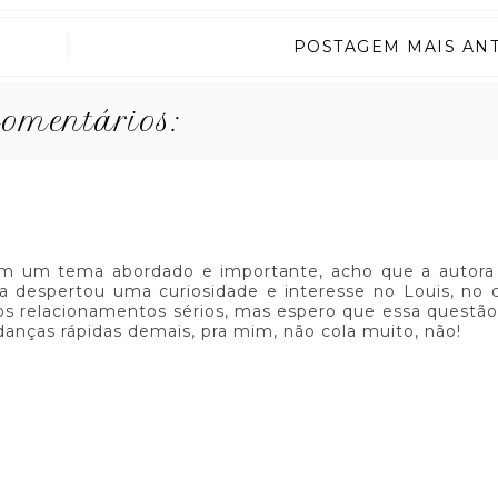
POSTAGEM MAIS AN
comentários:
om um tema abordado e importante, acho que a autora
a despertou uma curiosidade e interesse no Louis, no q
os relacionamentos sérios, mas espero que essa questã
anças rápidas demais, pra mim, não cola muito, não!