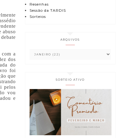
Resenhas
Sessão da TARDIS
elmente
Sorteios
assédio
endente
e abuso
 debate
ARQUIVOS
 com a
idez dos
rada do
vro foi
ção que
SORTEIO ATIVO
strando
i pelos
Não vou
radou e