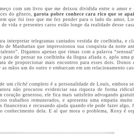
omeço com um livro que me deixou dividida entre o amor e 
ces do gênero,
garota pobre conhece cara rico que se apa
tem que foi isso que me fez pender para o lado do amor, Lo
 de vida e presentes caros estão longe da realidade desse cas
ra interpretar telegramas cantados vestida de coelhinha, e cl
do de Manhattan que impressionou sua conquista da noite ant
 “talento”. Digamos apenas que rimas com a palavra “sensual
ão para de pensar na coelhinha da língua afiada e, após uma 
trata de proporcionar mais encontros para esses dois. Donos
rar as mãos um do outro e embarcam em um relacionamento cas
e de um
cliché
completo é a personalidade de Louis, embora sej
utora não procurou evidenciar sua riqueza de forma ridicu
coração generoso, ele fica mais satisfeito advogando gratui
ros trabalhos remunerados, e apresenta uma empatia muito
s financeiras e recusando ajuda quando ele pode fazer algo, 
o conhecimento dela. E aí que mora o problema, Roxy é or