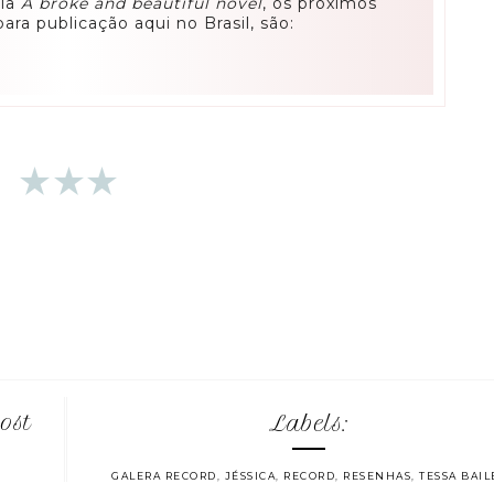
gia
A broke and beautiful novel
, os próximos
ara publicação aqui no Brasil, são:
ost
Labels:
GALERA RECORD
,
JÉSSICA
,
RECORD
,
RESENHAS
,
TESSA BAIL