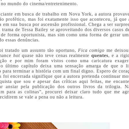
o no mundo do cinema/entretenimento.
niciante em busca de trabalho em Nova York, a autora provav
ão profético, mas foi exatamente isso que aconteceu, já que 
a em sua busca por ascensão profissional. Chega a ser surpre
a trama de Tessa Bailey se aproveitando dos diversos casos d
so de forma oportunista, mas sim como uma forma de gerar um
do essas denúncias.
oi tratado um assunto tão oportuno,
Fica comigo
me deixou
omance
hot
quase não teve cenas realmente
quentes
, e a rig
ção e por mim foram vistos como uma caricatura exage
, o último capítulo deixa uma sensação amarga de que o li
 para terminar a história com um final digno. Espero de cora
s foi encerrada signifique que a autora pretenda continuar mo
uista que sou e apesar das críticas aqui feitas, me encante
r ansiar pela publicação dos outros livros da trilogia. 
am para as colinas”, procurei deixar claro tudo que me ag
ecidirem se vale a pena ou não a leitura.