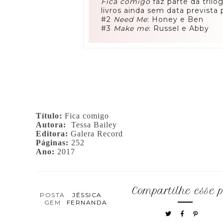
Fica comigo
faz parte da trilo
livros ainda sem data prevista p
#2
Need Me
: Honey e Ben
#3
Make me
: Russel e Abby
Título:
Fica comigo
Autora:
Tessa Bailey
Editora:
Galera Record
Páginas:
252
Ano:
2017
Compartilhe esse p
POSTA
JÉSSICA
GEM
FERNANDA