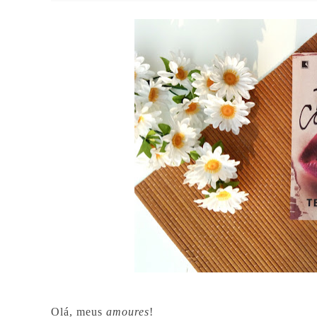
Olá, meus
amoures
!