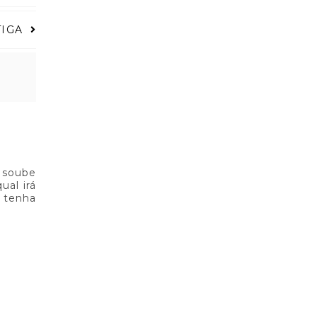
TIGA
 soube
ual irá
o tenha