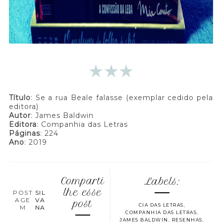
Título
: Se a rua Beale falasse (exemplar cedido pela
editora)
Autor
: James Baldwin
Editora
: Companhia das Letras
Páginas
: 224
Ano
: 2019
Comparti
Labels:
lhe esse
POST
SIL
AGE
VA
post
CIA DAS LETRAS
,
M
NA
COMPANHIA DAS LETRAS
,
JAMES BALDWIN
,
RESENHAS
,