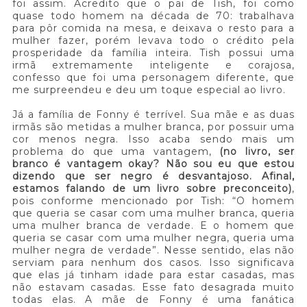
foi assim. Acredito que o pai de Tish, foi como
quase todo homem na década de 70: trabalhava
para pôr comida na mesa, e deixava o resto para a
mulher fazer, porém levava todo o crédito pela
prosperidade da família inteira. Tish possui uma
irmã extremamente inteligente e corajosa,
confesso que foi uma personagem diferente, que
me surpreendeu e deu um toque especial ao livro.
Já a família de Fonny é terrível. Sua mãe e as duas
irmãs são metidas a mulher branca, por possuir uma
cor menos negra. Isso acaba sendo mais um
problema do que uma vantagem,
(no livro, ser
branco é vantagem okay? Não sou eu que estou
dizendo que ser negro é desvantajoso. Afinal,
estamos falando de um livro sobre preconceito)
,
pois conforme mencionado por Tish: “O homem
que queria se casar com uma mulher branca, queria
uma mulher branca de verdade. E o homem que
queria se casar com uma mulher negra, queria uma
mulher negra de verdade”. Nesse sentido, elas não
serviam para nenhum dos casos. Isso significava
que elas já tinham idade para estar casadas, mas
não estavam casadas. Esse fato desagrada muito
todas elas. A mãe de Fonny é uma fanática