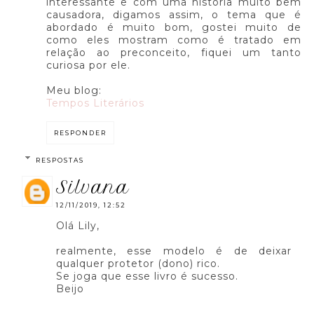
interessante e com uma historia muito bem
causadora, digamos assim, o tema que é
abordado é muito bom, gostei muito de
como eles mostram como é tratado em
relação ao preconceito, fiquei um tanto
curiosa por ele.
Meu blog:
Tempos Literários
RESPONDER
RESPOSTAS
silvana
12/11/2019, 12:52
Olá Lily,
realmente, esse modelo é de deixar
qualquer protetor (dono) rico.
Se joga que esse livro é sucesso.
Beijo