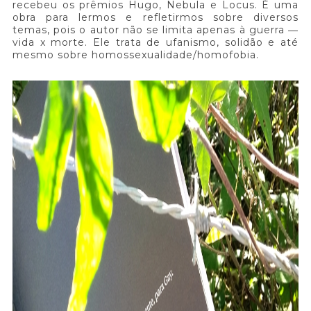
recebeu os prêmios Hugo, Nebula e Locus. É uma
obra para lermos e refletirmos sobre diversos
temas, pois o autor não se limita apenas à guerra ―
vida x morte. Ele trata de ufanismo, solidão e até
mesmo sobre homossexualidade/homofobia.