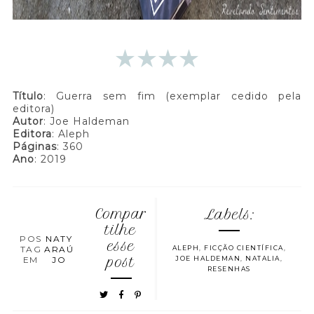
Título
: Guerra sem fim (exemplar cedido pela
editora)
Autor
: Joe Haldeman
Editora
: Aleph
Páginas
: 360
Ano
: 2019
Compar
Labels:
tilhe
POS
NATY
esse
TAG
ARAÚ
ALEPH
,
FICÇÃO CIENTÍFICA
,
EM
JO
post
JOE HALDEMAN
,
NATALIA
,
RESENHAS