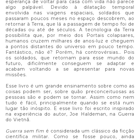
esperança de voltar para casa com vida não parece
algo palpável. Devido à dilatação temporal
envolvida nas viagens espaciais, soldados que
passaram poucos meses no espaço descobrem, ao
retornar à Terra, que lá a passagem de tempo foi de
décadas ou até de séculos. A tecnologia da Terra
possibilita que, por meio dos Portais colapsares,
humanos cruzem milhares de anos-luz e cheguem
a pontos distantes do universo em pouco tempo.
Fantástico, não é? Porém, há controvérsias… Pois
os soldados, que retornam para esse mundo do
futuro, dificilmente conseguem se adaptar e
acabam voltando a se apresentar para novas
missões.
Esse livro é um grande ensinamento sobre como as
coisas podem ser, sobre quão preconceituosas as
pessoas são e podem se tornar. Assim como nem
tudo é fácil, principalmente quando se está num
lugar tão inóspito. E esse livro foi escrito inspirado
na experiência do autor, Joe Haldeman, na Guerra
do Vietnã.
Guerra sem fim
é considerada um clássico da ficção
científica militar. Como se fosse pouco, ainda