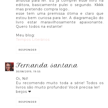
ansiosa para ler. Eu já comprei esse livro na
editora, basicamente pulei o segundo. Kkkk
mas pretendo compra logo..
esse tem uma premissa ótima e claro que
estou bem curiosa para ler. A diagramação do
livro estar maravilhosamente apaixonante.
Quero todos na estante!
Meu blog:
Tempos Literários
RESPONDER
fernanda santana
30/08/2019, 19:55
Oi, Nil!
Eu recomendo muito toda a série! Todos os
livros são muito profundos! Você precisa ler!
beijos ❤
RESPONDER