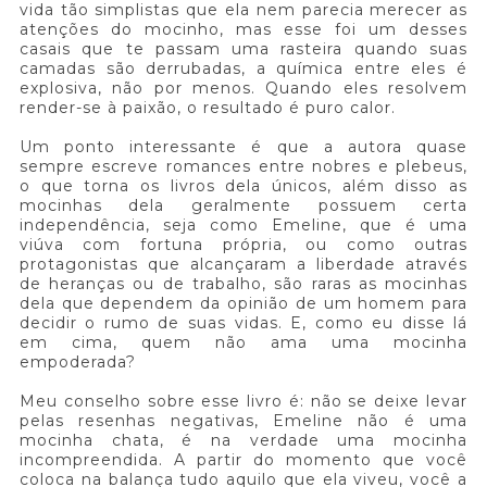
vida tão simplistas que ela nem parecia merecer as
atenções do mocinho, mas esse foi um desses
casais que te passam uma rasteira quando suas
camadas são derrubadas, a química entre eles é
explosiva, não por menos. Quando eles resolvem
render-se à paixão, o resultado é puro calor.
Um ponto interessante é que a autora quase
sempre escreve romances entre nobres e plebeus,
o que torna os livros dela únicos, além disso as
mocinhas dela geralmente possuem certa
independência, seja como Emeline, que é uma
viúva com fortuna própria, ou como outras
protagonistas que alcançaram a liberdade através
de heranças ou de trabalho, são raras as mocinhas
dela que dependem da opinião de um homem para
decidir o rumo de suas vidas. E, como eu disse lá
em cima, quem não ama uma mocinha
empoderada?
Meu conselho sobre esse livro é: não se deixe levar
pelas resenhas negativas, Emeline não é uma
mocinha chata, é na verdade uma mocinha
incompreendida. A partir do momento que você
coloca na balança tudo aquilo que ela viveu, você a