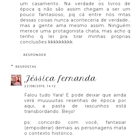
um casamento. Na verdade os livros de
época q não são assim chegam a ser um
pouco fantasioso, pq cá entre nós mtas
dessas coisas nunca aconteceria de verdade..
mas a gente ama mesmo assim. Ninguém
merece uma protagonista chata, mas acho q
tenho q ler pra tirar minhas próprias
conclusões kkkkkkkkk
RESPONDER
RESPOSTAS
jéssica fernanda
22/08/2019, 14:12
Falou tudo Yara! E pode deixar que ainda
verá muuuuitas resenhas de época por
aqui, a pasta de rascunhos está
transbordando. Beijo!
ps: concordo com você, fantasiar
(empoderar) demais as personagens mata
o contexto histórico.