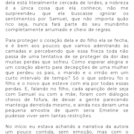
dela está literalmente cercada de lordes, a nobreza
é a única coisa que ela conhece, não me
surpreendeu que ela buscasse ignorar os
sentimentos por Samuel, que não importa quão
rico seja, nunca fará parte do seu mundinho
completamente arrumado e cheio de regras.
Para proteger o coração dela e do filho ela se fecha,
e é bem aos poucos que vamos adentrando às
camadas e percebendo que essa frieza toda não
passa de uma tentativa de se proteger da dor das
muitas perdas que sofreu. Como esperar alegria e
um coração aberto para decepções de uma mulher
que perdeu os pais, o marido e o irmão em um
curto intervalo de tempo? Só o que sobrou foi o
filho e o noivo que esteve com ela por todas essas
perdas. E, falando no filho, cada aparição dele seja
com Samuel ou com a mãe, foram com diálogos
cheios de fofura, de deixar a gente parecendo
manteiga derretida mesmo, e ainda nos deram uma
pequena amostra de quem seria Emeline se
pudesse viver sem tantas restrições.
No início eu estava achando a narrativa da autora
um pouco contida, sem emoção, mas com o