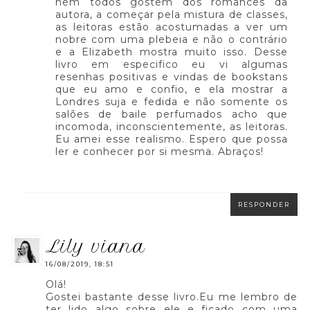
nem todos gostem dos romances da
autora, a começar pela mistura de classes,
as leitoras estão acostumadas a ver um
nobre com uma plebeia e não o contrário
e a Elizabeth mostra muito isso. Desse
livro em especifico eu vi algumas
resenhas positivas e vindas de bookstans
que eu amo e confio, e ela mostrar a
Londres suja e fedida e não somente os
salões de baile perfumados acho que
incomoda, inconscientemente, as leitoras.
Eu amei esse realismo. Espero que possa
ler e conhecer por si mesma. Abraços!
RESPONDER
lily viana
16/08/2019, 18:51
Olá!
Gostei bastante desse livro.Eu me lembro de
ter lido algo sobre ele e ficado com uma