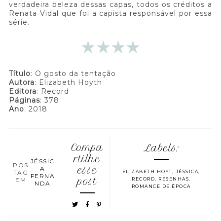
verdadeira beleza dessas capas, todos os créditos a
Renata Vidal que foi a capista responsável por essa
série.
Título
: O gosto da tentação
Autora
: Elizabeth Hoyth
Editora
: Record
Páginas
: 378
Ano
: 2018
Compa
Labels:
rtilhe
JÉSSIC
POS
A
esse
TAG
ELIZABETH HOYT
,
JÉSSICA
,
FERNA
EM
post
RECORD
,
RESENHAS
,
NDA
ROMANCE DE ÉPOCA