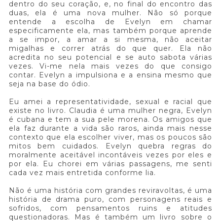
dentro do seu coração, e, no final do encontro das
duas, ela é uma nova mulher. Não só porque
entende a escolha de Evelyn em chamar
especificamente ela, mas também porque aprende
a se impor, a amar a si mesma, não aceitar
migalhas e correr atrás do que quer. Ela não
acredita no seu potencial e se auto sabota várias
vezes. Vi-me nela mais vezes do que consigo
contar. Evelyn a impulsiona e a ensina mesmo que
seja na base do ódio.
Eu amei a representatividade, sexual e racial que
existe no livro. Claudia é uma mulher negra, Evelyn
é cubana e tem a sua pele morena. Os amigos que
ela faz durante a vida são raros, ainda mais nesse
contexto que ela escolher viver, mas os poucos são
mitos bem cuidados. Evelyn quebra regras do
moralmente aceitável incontáveis vezes por eles e
por ela. Eu chorei em várias passagens, me senti
cada vez mais entretida conforme lia.
Não é uma história com grandes reviravoltas, é uma
história de drama puro, com personagens reais e
sofridos, com pensamentos ruins e atitudes
questionadoras. Mas é também um livro sobre o