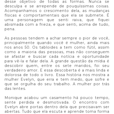
desse objetivo de todas as formas. Nunca se
desculpa e se arrepende de pouquíssimas coisas.
Acompanhamos o crescimento dela, as mudanças
físicas e comportamentais que ela se submete. É
uma personagem que senti raiva, que fiquei
abismada com a frieza, e que senti, acima de tudo,
pena.
As pessoas tendem a achar sempre o pior de você,
principalmente quando você é mulher, ainda mais
nos anos 50. Os tabloides a tem como fútil, assim
como a maioria das pessoas, mas não conseguem
se afastar e buscar cada notícia e oportunidade
para vê-la e falar dela. A grande questão da mídia é
descobrir quem, entre os sete maridos, foi seu
verdadeiro amor. E essa descoberta é a mais linda e
dolorosa de todo o livro. Essa história nos mostra a
mulher Evelyn, que erra e tem medo, que sofre e
que se orgulha do seu trabalho. A mulher por trás
das lentes.
Monique acabou um casamento há pouco tempo,
sente perdida e desmotivada. O encontro com
Evelyn abre portas dentro dela que precisavam ser
abertas. Tudo que ela escuta e aprende toma forma