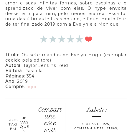
amor e suas infinitas formas, sobre escolhas e o
aprendizado de viver com elas. O hype envolta
desse livro, para mim, pelo menos, era real. Essa foi
uma das últimas leituras do ano, e fiquei muito feliz
de ter finalizado 2019 com a Evelyn e a Monique.
Título
: Os sete maridos de Evelyn Hugo (exemplar
cedido pela editora)
Autora
: Taylor Jenkins Reid
Editora
: Paralela
Páginas
: 354
Ano
: 2019
Compre
:
aqui
Compart
Labels:
ilhe
JE
POS
VAS
esse
TAG
CIA DAS LETRAS
,
QUE
EM
post
COMPANHIA DAS LETRAS
,
S