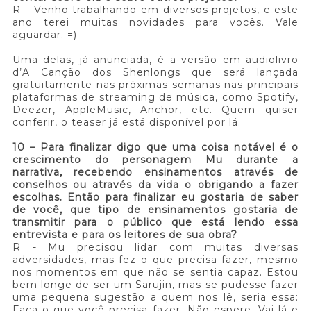
R – Venho trabalhando em diversos projetos, e este
ano terei muitas novidades para vocês. Vale
aguardar. =)
Uma delas, já anunciada, é a versão em audiolivro
d’A Canção dos Shenlongs que será lançada
gratuitamente nas próximas semanas nas principais
plataformas de streaming de música, como Spotify,
Deezer, AppleMusic, Anchor, etc. Quem quiser
conferir, o teaser já está disponível por lá.
10 – Para finalizar digo que uma coisa notável é o
crescimento do personagem Mu durante a
narrativa, recebendo ensinamentos através de
conselhos ou através da vida o obrigando a fazer
escolhas. Então para finalizar eu gostaria de saber
de você, que tipo de ensinamentos gostaria de
transmitir para o público que está lendo essa
entrevista e para os leitores de sua obra?
R - Mu precisou lidar com muitas diversas
adversidades, mas fez o que precisa fazer, mesmo
nos momentos em que não se sentia capaz. Estou
bem longe de ser um Sarujin, mas se pudesse fazer
uma pequena sugestão a quem nos lê, seria essa:
Faça o que você precisa fazer. Não espere. Vai lá e