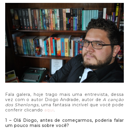
Fala galera, hoje trago mais uma entrevista, dessa
vez com o autor Diogo Andrade, autor de
A canção
dos Shenlongs
, uma fantasia incrível que você pode
conferir clicando
aqui
.
1 – Olá Diogo, antes de começarmos, poderia falar
um pouco mais sobre você?