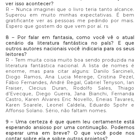
ver isso acontecer?
R – Nunca imaginei que o livro teria tanto alcance.
Superou em muito minhas expectativas. É bem
gratificante ver as pessoas me pedindo por mais.
Espero que gostem do que vem por aí. rs
8 – Por falar em fantasia, como você vê o atual
cenário da literatura fantástica no país? E que
outros autores nacionais você indicaria para os seus
leitores?
R - Tem muita coisa muito boa sendo produzida na
literatura fantástica nacional. A lista de nomes é
enorme, mas para citar alguns: Danilo Sarcineli,
Diogo Ramos, Ana Lucia Merege, Cristina Pezel,
Fábio Fernandes, André Regal, Gabriel Tenyson, Ian
Fraiser, Clecius Duran, Rodolfo Sales, Thiago
d’Evecque, Diego Guerra, Jana Bianchi, Fernanda
Castro, Karen Alvares Eric Novello, Eneias Tavares,
Karen Soarele, Leonel Caldela, Eduardo Spohr e
Affonso Solano. Sério, não faltam nomes.
9 – Uma certeza é que quem leu certamente está
esperando ansioso por uma continuação. Podemos
esperar uma em breve? O que você pode nos
contar sobre ela e sobre outros projetos?