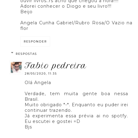
ouvir livros..rs acho que chegou a hora!!!!
Adorei conhecer o Diogo e seu livro!!!
Beijo
Angela Cunha Gabriel/Rubro Rosa/O Vazio na
flor
RESPONDER
RESPOSTAS
fabio pedreira
28/05/2020, 11:35
Olá Angela
Verdade, tem muita gente boa nessa
Brasil.
Muito obrigado *-*. Enquanto eu puder irei
continuar trazendo.
Já experimenta essa prévia ai no spotfy.
Eu escutei e gostei =D
Bjs