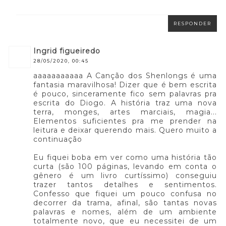
RESPONDER
ingrid figueiredo
28/05/2020, 00:45
aaaaaaaaaaa A Canção dos Shenlongs é uma
fantasia maravilhosa! Dizer que é bem escrita
é pouco, sinceramente fico sem palavras pra
escrita do Diogo. A história traz uma nova
terra, monges, artes marciais, magia...
Elementos suficientes pra me prender na
leitura e deixar querendo mais. Quero muito a
continuação
Eu fiquei boba em ver como uma história tão
curta (são 100 páginas, levando em conta o
gênero é um livro curtíssimo) conseguiu
trazer tantos detalhes e sentimentos.
Confesso que fiquei um pouco confusa no
decorrer da trama, afinal, são tantas novas
palavras e nomes, além de um ambiente
totalmente novo, que eu necessitei de um