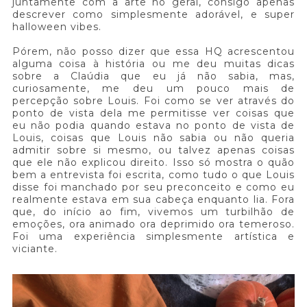
juntamente com a arte no geral, consigo apenas
descrever como simplesmente adorável, e super
halloween vibes.
Pórem, não posso dizer que essa HQ acrescentou
alguma coisa à história ou me deu muitas dicas
sobre a Claúdia que eu já não sabia, mas,
curiosamente, me deu um pouco mais de
percepção sobre Louis. Foi como se ver através do
ponto de vista dela me permitisse ver coisas que
eu não podia quando estava no ponto de vista de
Louis, coisas que Louis não sabia ou não queria
admitir sobre si mesmo, ou talvez apenas coisas
que ele não explicou direito. Isso só mostra o quão
bem a entrevista foi escrita, como tudo o que Louis
disse foi manchado por seu preconceito e como eu
realmente estava em sua cabeça enquanto lia. Fora
que, do início ao fim, vivemos um turbilhão de
emoções, ora animado ora deprimido ora temeroso.
Foi uma experiência simplesmente artística e
viciante.