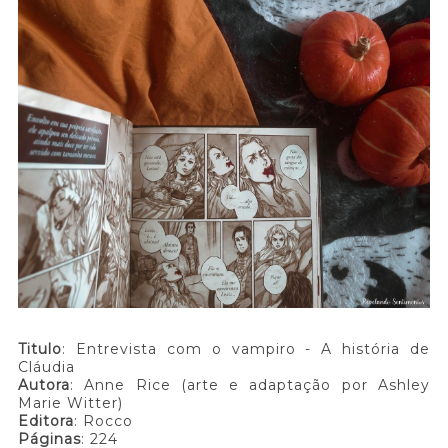
Titulo
: Entrevista com o vampiro - A história de
Cláudia
Autora
: Anne Rice (arte e adaptação por Ashley
Marie Witter)
Editora
: Rocco
Páginas
: 224