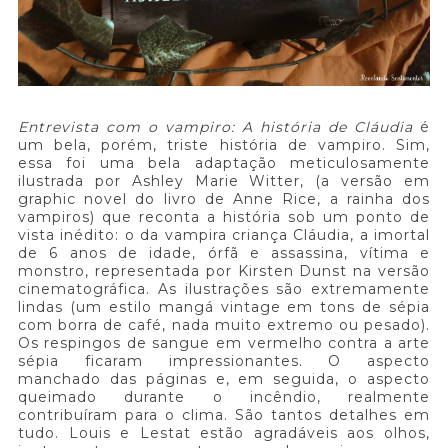
Entrevista com o vampiro: A história de Cláudia
é
um bela, porém, triste história de vampiro. Sim,
essa foi uma bela adaptação meticulosamente
ilustrada por Ashley Marie Witter, (a versão em
graphic novel do livro de Anne Rice, a rainha dos
vampiros) que reconta a história sob um ponto de
vista inédito: o da vampira criança Cláudia, a imortal
de 6 anos de idade, órfã e assassina, vítima e
monstro, representada por Kirsten Dunst na versão
cinematográfica. As ilustrações são extremamente
lindas (um estilo mangá vintage em tons de sépia
com borra de café, nada muito extremo ou pesado).
Os respingos de sangue em vermelho contra a arte
sépia ficaram impressionantes. O aspecto
manchado das páginas e, em seguida, o aspecto
queimado durante o incêndio, realmente
contribuíram para o clima. São tantos detalhes em
tudo. Louis e Lestat estão agradáveis ​​aos olhos,