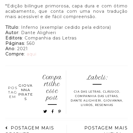
*Edição bilíngue primorosa, capa dura e com ótimo
acabamento, que conta com uma nova tradução
mais acessível e de fácil compreensão.
Título
: Inferno (exemplar cedido pela editora)
Autor
: Dante Alighieri
Editora
: Companhia das Letras
Páginas
: 560
Ano
: 2021
Compre
:
aqui
Compa
Labels:
rtilhe
GIOVA
POS
NNA
esse
TAG
CIA DAS LETRAS
,
CLÁSSICO
,
PRATE
EM
post
COMPANHIA DAS LETRAS
,
S
DANTE ALIGHIERI
,
GIOVANNA
,
LIVROS
,
RESENHAS
POSTAGEM MAIS
POSTAGEM MAIS