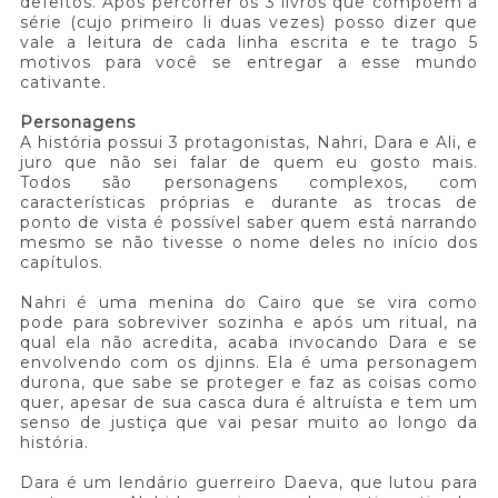
defeitos. Após percorrer os 3 livros que compõem a
série (cujo primeiro li duas vezes) posso dizer que
vale a leitura de cada linha escrita e te trago 5
motivos para você se entregar a esse mundo
cativante.
Personagens
A história possui 3 protagonistas, Nahri, Dara e Ali, e
juro que não sei falar de quem eu gosto mais.
Todos são personagens complexos, com
características próprias e durante as trocas de
ponto de vista é possível saber quem está narrando
mesmo se não tivesse o nome deles no início dos
capítulos.
Nahri é uma menina do Cairo que se vira como
pode para sobreviver sozinha e após um ritual, na
qual ela não acredita, acaba invocando Dara e se
envolvendo com os djinns. Ela é uma personagem
durona, que sabe se proteger e faz as coisas como
quer, apesar de sua casca dura é altruísta e tem um
senso de justiça que vai pesar muito ao longo da
história.
Dara é um lendário guerreiro Daeva, que lutou para