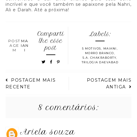
incrível e que você também se apaixone pela Nahri,
Ali e Darah. Até a próxima!
Comparti
Labels:
lhe esse
POST
MA
AGE
IAN
post
5 MOTIVOS
,
MAIANI
,
M
I
MORRO BRANCO
,
S.A. CHAKRABORTY
,
TRILOGIA DAEVABAD
POSTAGEM MAIS
POSTAGEM MAIS
RECENTE
ANTIGA
8 comentários:
ariela souza