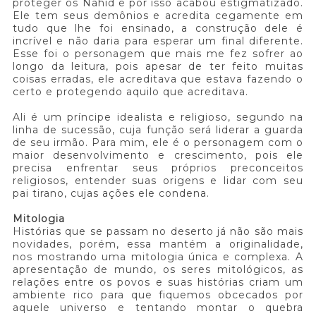
proteger os Nahid e por isso acabou estigmatizado.
Ele tem seus demônios e acredita cegamente em
tudo que lhe foi ensinado, a construção dele é
incrível e não daria para esperar um final diferente.
Esse foi o personagem que mais me fez sofrer ao
longo da leitura, pois apesar de ter feito muitas
coisas erradas, ele acreditava que estava fazendo o
certo e protegendo aquilo que acreditava.
Ali é um príncipe idealista e religioso, segundo na
linha de sucessão, cuja função será liderar a guarda
de seu irmão. Para mim, ele é o personagem com o
maior desenvolvimento e crescimento, pois ele
precisa enfrentar seus próprios preconceitos
religiosos, entender suas origens e lidar com seu
pai tirano, cujas ações ele condena.
Mitologia
Histórias que se passam no deserto já não são mais
novidades, porém, essa mantém a originalidade,
nos mostrando uma mitologia única e complexa. A
apresentação de mundo, os seres mitológicos, as
relações entre os povos e suas histórias criam um
ambiente rico para que fiquemos obcecados por
aquele universo e tentando montar o quebra