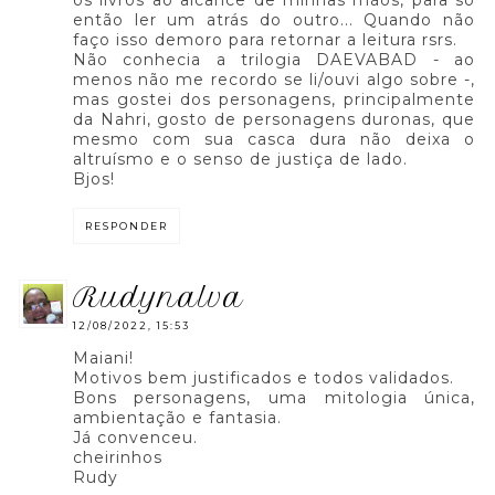
os livros ao alcance de minhas mãos, para só
então ler um atrás do outro... Quando não
faço isso demoro para retornar a leitura rsrs.
Não conhecia a trilogia DAEVABAD - ao
menos não me recordo se li/ouvi algo sobre -,
mas gostei dos personagens, principalmente
da Nahri, gosto de personagens duronas, que
mesmo com sua casca dura não deixa o
altruísmo e o senso de justiça de lado.
Bjos!
RESPONDER
rudynalva
12/08/2022, 15:53
Maiani!
Motivos bem justificados e todos validados.
Bons personagens, uma mitologia única,
ambientação e fantasia.
Já convenceu.
cheirinhos
Rudy