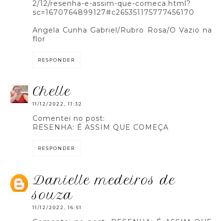
2/12/resenha-e-assim-que-comeca.html?
sc=1670764899127#c265351175777456170
Angela Cunha Gabriel/Rubro Rosa/O Vazio na
flor
RESPONDER
chelle
11/12/2022, 11:32
Comentei no post:
RESENHA: É ASSIM QUE COMEÇA
RESPONDER
danielle medeiros de
souza
11/12/2022, 16:51