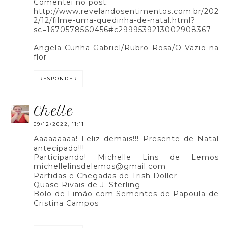
Comentei no post:
http://www.revelandosentimentos.com.br/202
2/12/filme-uma-quedinha-de-natal.html?
sc=1670578560456#c2999539213002908367
Angela Cunha Gabriel/Rubro Rosa/O Vazio na
flor
RESPONDER
chelle
09/12/2022, 11:11
Aaaaaaaaa! Feliz demais!!! Presente de Natal
antecipado!!!
Participando! Michelle Lins de Lemos
michellelinsdelemos@gmail.com
Partidas e Chegadas de Trish Doller
Quase Rivais de J. Sterling
Bolo de Limão com Sementes de Papoula de
Cristina Campos