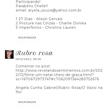
Participando!
Parabéns Chelle!!
email: aryela_souza@yahoo.com.br
1 27 Dias - Alison Gervais
2 Procure nas Cinzas - Charlie Donlea
3 Imperfeitos - Christina Lauren
RESPONDER
rubro rosa
10/12/2022, 09:50
Comentei no post:
http://www.revelandosentimentos.com.br/202
2/12/filme-um-natal-cheio-de-graca.html?
sc=1670672973747#c7062097564283752676
Angela Cunha Gabriel/Rubro Rosa/O Vazio na
flor
RESPONDER