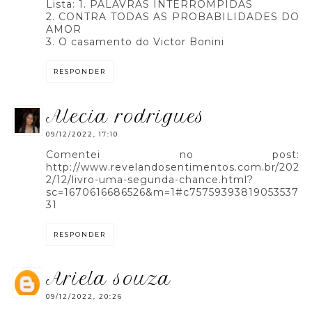
Lista: 1. PALAVRAS INTERROMPIDAS
2. CONTRA TODAS AS PROBABILIDADES DO
AMOR
3. O casamento do Victor Bonini
RESPONDER
alecia rodrigues
09/12/2022, 17:10
Comentei no post:
http://www.revelandosentimentos.com.br/202
2/12/livro-uma-segunda-chance.html?
sc=1670616686526&m=1#c75759393819053537
31
RESPONDER
ariela souza
09/12/2022, 20:26