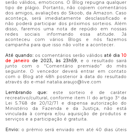
serão válidos, emoticons. O Blog repugna qualquer
tipo de plágio. Portanto, não copiem comentários
dos amigos, avaliações do Skoob, da Amazon. Caso
aconteça, será imediatamente desclassificado e
não poderá participar dos próximos sorteios. Além
disso, faremos uma nota de repúdio em nossas
redes sociais informando essa atitude. Já
aconteceu com vários Blogs e nós fazemos
campanha para que isso não volte a acontecer.
Até quando:
os comentários serão válidos
até dia
10
de janeiro
de 2023, às 23h59
, e o resultado sairá
junto com o “Comentário premiado” do mês
seguinte. O vencedor deverá entrar em contato
com o Blog até 48h posterior à data do resultado
através do e-mail natalia.araujo@live.com
Lembrando que:
este sorteio é de caráter
recreativo/cultural, conforme item II do artigo 3º da
Lei 5.768 de 20/12/71 e dispensa autorização do
Ministério da Fazenda e da Justiça, não está
vinculada à compra e/ou aquisição de produtos e
serviços e a participação é gratuita.
Envio:
o prêmio será enviado em até 40 dias úteis