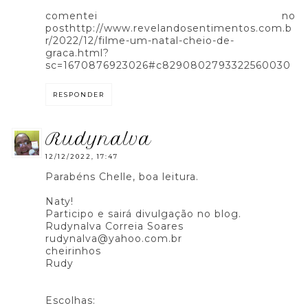
comentei no
posthttp://www.revelandosentimentos.com.b
r/2022/12/filme-um-natal-cheio-de-
graca.html?
sc=1670876923026#c8290802793322560030
RESPONDER
rudynalva
12/12/2022, 17:47
Parabéns Chelle, boa leitura.
Naty!
Participo e sairá divulgação no blog.
Rudynalva Correia Soares
rudynalva@yahoo.com.br
cheirinhos
Rudy
Escolhas: