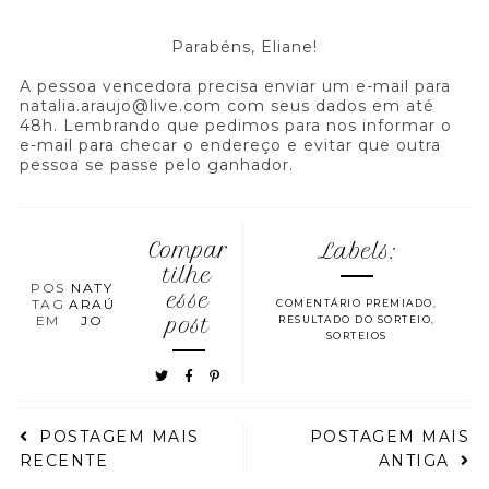
Parabéns, Eliane!
A pessoa vencedora precisa enviar um e-mail para
natalia.araujo@live.com com seus dados em até
48h. Lembrando que pedimos para nos informar o
e-mail para checar o endereço e evitar que outra
pessoa se passe pelo ganhador.
Compar
Labels:
tilhe
POS
NATY
esse
TAG
ARAÚ
COMENTÁRIO PREMIADO
,
EM
JO
post
RESULTADO DO SORTEIO
,
SORTEIOS
POSTAGEM MAIS
POSTAGEM MAIS
RECENTE
ANTIGA