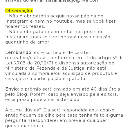
através do e-mail natalia.araujo@live.com
Observação:
– Não é obrigatório seguir nossa página no
Instagram e nem no Youtube, mas se você fizer
ficaremos felizes.
– Não é obrigatório comentar nos posts do
Instagram, mas se fizer deixará nosso coração
quentinho de amor.
Lembrando
: este sorteio é de caráter
recreativo/cultural, conforme item II do artigo 3º da
Lei 5.768 de 20/12/71 e dispensa autorização do
Ministério da Fazenda e da Justiça, não está
vinculada à compra e/ou aquisição de produtos e
serviços e a participação é gratuita.
Envio
: o prêmio será enviado em
até
40 dias úteis
pelo Blog. Porém, caso seja enviado pela editora,
esse prazo poderá ser estendido.
Alguma dúvida? Ela será respondida aqui abaixo,
então fiquem de olho para caso tenha feito alguma
pergunta. Responderei em breve a qualquer
questionamento.