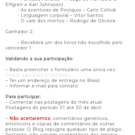
Elfgren e Karl Johnsson)
- As aventuras de Pinóquio – Carlo Collodi
- Linguagem corporal – Vitor Santos
- O vale dos mortos – Rodrigo de Oliveira
Ganhador 2:
- Receberá um dos livros não escolhido pelo
vencedor 1
Validando a sua participação:
– Basta preencher o formulário uma única vez.
Clique aqui para preencher
.
– Ter um endereço de entrega no Brasil.
– Informar e-mail para contato.
Para participar:
– Comentar nas postagens do mês atual.
Postagens do período 01 até 30 de abril.
–
Não aceitaremos:
comentários genéricos,
emoticons e cópias de comentários de outras
pessoas. O Blog repugna qualquer tipo de plágio.
Portanto, não copiem comentários dos amigos,