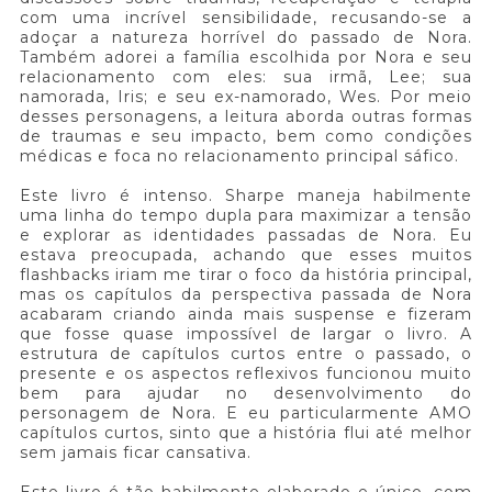
com uma incrível sensibilidade, recusando-se a
adoçar a natureza horrível do passado de Nora.
Também adorei a família escolhida por Nora e seu
relacionamento com eles: sua irmã, Lee; sua
namorada, Iris; e seu ex-namorado, Wes. Por meio
desses personagens, a leitura aborda outras formas
de traumas e seu impacto, bem como condições
médicas e foca no relacionamento principal sáfico.
Este livro é intenso. Sharpe maneja habilmente
uma linha do tempo dupla para maximizar a tensão
e explorar as identidades passadas de Nora. Eu
estava preocupada, achando que esses muitos
flashbacks iriam me tirar o foco da história principal,
mas os capítulos da perspectiva passada de Nora
acabaram criando ainda mais suspense e fizeram
que fosse quase impossível de largar o livro. A
estrutura de capítulos curtos entre o passado, o
presente e os aspectos reflexivos funcionou muito
bem para ajudar no desenvolvimento do
personagem de Nora. E eu particularmente AMO
capítulos curtos, sinto que a história flui até melhor
sem jamais ficar cansativa.