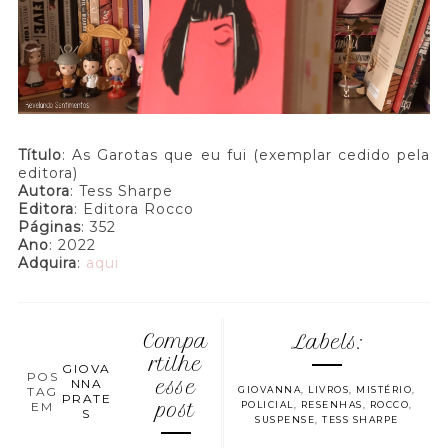
Título
: As Garotas que eu fui (exemplar cedido pela
editora)
Autora
: Tess Sharpe
Editora
: Editora Rocco
Páginas
: 352
Ano
: 2022
Adquira
:
aqui
Compa
Labels:
rtilhe
GIOVA
POS
NNA
esse
TAG
GIOVANNA
,
LIVROS
,
MISTÉRIO
,
PRATE
EM
post
POLICIAL
,
RESENHAS
,
ROCCO
,
S
SUSPENSE
,
TESS SHARPE