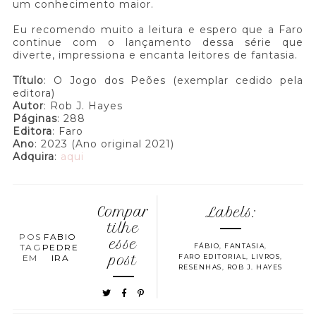
um conhecimento maior.
Eu recomendo muito a leitura e espero que a Faro
continue com o lançamento dessa série que
diverte, impressiona e encanta leitores de fantasia.
Título
: O Jogo dos Peões (exemplar cedido pela
editora)
Autor
: Rob J. Hayes
Páginas
: 288
Editora
: Faro
Ano
: 2023 (Ano original 2021)
Adquira
:
aqui
Compar
Labels:
tilhe
POS
FABIO
esse
TAG
PEDRE
FÁBIO
,
FANTASIA
,
EM
IRA
post
FARO EDITORIAL
,
LIVROS
,
RESENHAS
,
ROB J. HAYES