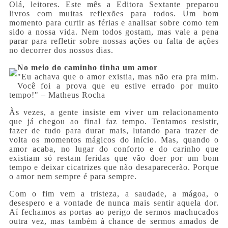
Olá, leitores. Este mês a Editora Sextante preparou
livros com muitas reflexões para todos. Um bom
momento para curtir as férias e analisar sobre como tem
sido a nossa vida. Nem todos gostam, mas vale a pena
parar para refletir sobre nossas ações ou falta de ações
no decorrer dos nossos dias.
No meio do caminho tinha um amor
"Eu achava que o amor existia, mas não era pra mim.
Você foi a prova que eu estive errado por muito
tempo!" – Matheus Rocha
Às vezes, a gente insiste em viver um relacionamento
que já chegou ao final faz tempo. Tentamos resistir,
fazer de tudo para durar mais, lutando para trazer de
volta os momentos mágicos do início. Mas, quando o
amor acaba, no lugar do conforto e do carinho que
existiam só restam feridas que vão doer por um bom
tempo e deixar cicatrizes que não desaparecerão. Porque
o amor nem sempre é para sempre.
Com o fim vem a tristeza, a saudade, a mágoa, o
desespero e a vontade de nunca mais sentir aquela dor.
Aí fechamos as portas ao perigo de sermos machucados
outra vez, mas também à chance de sermos amados de