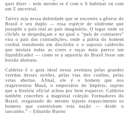
quer dizer – nem mesmo se é com o S habitual ou com
um Z ancestral.
Talvez seja nessa dubiedade que se encontre a gênese do
Brasil e seu duplo — essa espécie de síndrome que
justapõe o país real ao país imaginário. O lugar onde os
clichês se despedaçam e no qual o “país de contrastes”
vira o país das contradições, onde a pátria do homem
cordial transborda em discórdia e o suposto caldeirão
que mistura todas as cores e raças mais parece um
liquidificador — como se a aquarela do Brasil fosse um
borrão abstrato.
Caldeira é o guia ideal nessa aventura pelas grandes
veredas desses sertões, pelas vias dos confins, pelas
veias abertas. Afinal, ele é o homem que nos
reapresentou Mauá, o empresário do Império, sujeito
que a história oficial achou por bem esquecer. Caldeira
também concebeu a magistral coleção Formadores do
Brasil, resgatando do mesmo injusto esquecimento os
homens que construíram esta nação — desde o
rascunho.” – Eduardo Bueno