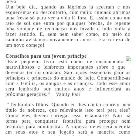
novo.
Um belo dia, quando as lágrimas já secaram e nos
esquecemos do desconforto, com muito cuidado abrimos
uma fresta só para ver a vida lá fora. E, assim como um
raio de sol que entra por qualquer brecha, de repente
uma vontade de recomeçar nos invade e tudo volta a
fazer sentido. E, sem nem saber como, no meio do
caminho avistamos novamente o amor – e a certeza de
um novo começo!
Conselhos para um jovem príncipe
“Este pequeno livro está cheio de ensinamentos
maravilhosos e lembretes importantes sobre o que
devemos ter no coração. São lições essenciais para os
príncipes e princesas do mundo de hoje. Compartilhe-as
com a família, os amigos e as crianças. Todo esse amor
será lembrado por muitos anos e influenciará as
próximas gerações.” – Vanity Fair
“Tenho dois filhos. Quando eu lhes contar sobre o meu
título de nobreza, que relevância isso terá para eles?
Como eles devem carregar esse estandarte? Não há
terras para conquistar, fronteira para proteger nem
tesouros para administrar. A riqueza deles será medida
em seus atos e seu legado será a maneira como