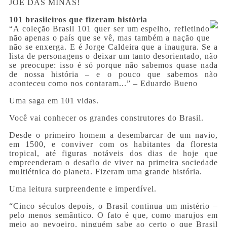
JOE DAS MINAS!
101 brasileiros que fizeram história
“A coleção Brasil 101 quer ser um espelho, refletindo
não apenas o país que se vê, mas também a nação que
não se enxerga. E é Jorge Caldeira que a inaugura. Se a
lista de personagens o deixar um tanto desorientado, não
se preocupe: isso é só porque não sabemos quase nada
de nossa história – e o pouco que sabemos não
aconteceu como nos contaram...” – Eduardo Bueno
Uma saga em 101 vidas.
Você vai conhecer os grandes construtores do Brasil.
Desde o primeiro homem a desembarcar de um navio,
em 1500, e conviver com os habitantes da floresta
tropical, até figuras notáveis dos dias de hoje que
empreenderam o desafio de viver na primeira sociedade
multiétnica do planeta. Fizeram uma grande história.
Uma leitura surpreendente e imperdível.
“Cinco séculos depois, o Brasil continua um mistério –
pelo menos semântico. O fato é que, como marujos em
meio ao nevoeiro, ninguém sabe ao certo o que Brasil