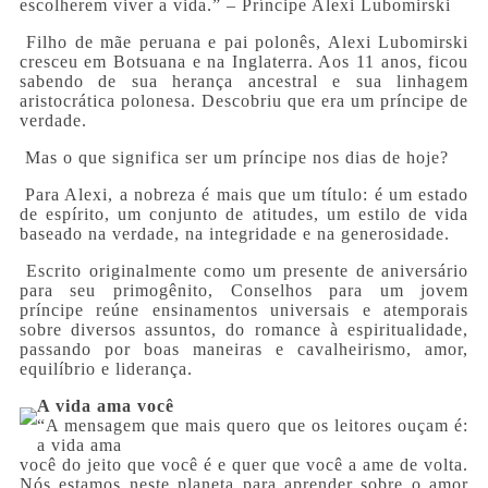
escolherem viver a vida.” – Príncipe Alexi Lubomirski
Filho de mãe peruana e pai polonês, Alexi Lubomirski
cresceu em Botsuana e na Inglaterra. Aos 11 anos, ficou
sabendo de sua herança ancestral e sua linhagem
aristocrática polonesa. Descobriu que era um príncipe de
verdade.
Mas o que significa ser um príncipe nos dias de hoje?
Para Alexi, a nobreza é mais que um título: é um estado
de espírito, um conjunto de atitudes, um estilo de vida
baseado na verdade, na integridade e na generosidade.
Escrito originalmente como um presente de aniversário
para seu primogênito, Conselhos para um jovem
príncipe reúne ensinamentos universais e atemporais
sobre diversos assuntos, do romance à espiritualidade,
passando por boas maneiras e cavalheirismo, amor,
equilíbrio e liderança.
A vida ama você
“A mensagem que mais quero que os leitores ouçam é:
a vida ama
você do jeito que você é e quer que você a ame de volta.
Nós estamos neste planeta para aprender sobre o amor