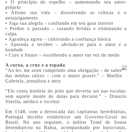
• O princípio do espelho – aumentando seu amor-
próprio
• Afirme sua vida – dissolvendo as críticas e o
autojulgamento
• Siga sua alegria – confiando em seu guia interior
• Perdoe o passado – curando feridas e eliminando a
culpa
• Agradeça agora – cultivando a confiança básica
• Aprenda a receber – abrindo-se para o amor e a
bondade
• Cure o futuro – escolhendo o amor em vez do medo
A coroa, a cruz e a espada
“Ao ler, me senti cumprindo uma obrigação – de saber
das minhas raízes – com o maior prazer.” – Marília
Gabriela, jornalista e atriz
“Ele conta história do jeito que deveria ser nas escolas:
sem aquele monte de datas para decorar.” – Drauzio
Varella, médico e escritor
Em 1548, com a derrocada das capitanias hereditárias,
Portugal decidiu estabelecer um Governo-Geral no
Brasil. No ano seguinte, o militar Tomé de Sousa
desembarcou na Bahia, acompanhado por burocratas,