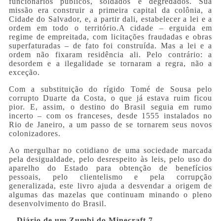
funcionários públicos, soldados e degredados. Sua
missão era construir a primeira capital da colônia, a
Cidade do Salvador, e, a partir dali, estabelecer a lei e a
ordem em todo o território.A cidade – erguida em
regime de empreitada, com licitações fraudadas e obras
superfaturadas – de fato foi construída. Mas a lei e a
ordem não fixaram residência ali. Pelo contrário: a
desordem e a ilegalidade se tornaram a regra, não a
exceção.
Com a substituição do rígido Tomé de Sousa pelo
corrupto Duarte da Costa, o que já estava ruim ficou
pior. E, assim, o destino do Brasil seguia em rumo
incerto – com os franceses, desde 1555 instalados no
Rio de Janeiro, a um passo de se tornarem seus novos
colonizadores.
Ao mergulhar no cotidiano de uma sociedade marcada
pela desigualdade, pelo desrespeito às leis, pelo uso do
aparelho do Estado para obtenção de benefícios
pessoais, pelo clientelismo e pela corrupção
generalizada, este livro ajuda a desvendar a origem de
algumas das mazelas que continuam minando o pleno
desenvolvimento do Brasil.
Diário de um Zumbi do Minecraft 7