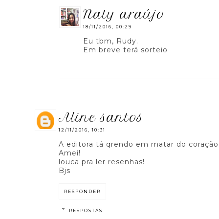
naty araújo
18/11/2016, 00:29
Eu tbm, Rudy.
Em breve terá sorteio
aline santos
12/11/2016, 10:31
A editora tá qrendo em matar do coração.
Amei!
louca pra ler resenhas!
Bjs
RESPONDER
RESPOSTAS