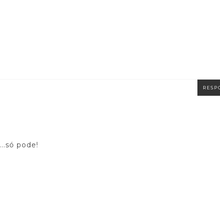
RESP
..só pode!