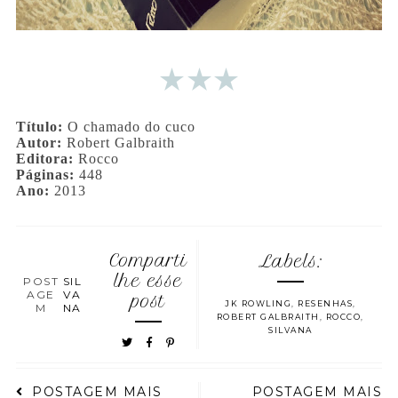
Título:
O chamado do cuco
Autor:
Robert Galbraith
Editora:
Rocco
Páginas:
448
Ano:
2013
Comparti
Labels:
lhe esse
POST
SIL
AGE
VA
post
JK ROWLING
,
RESENHAS
,
M
NA
ROBERT GALBRAITH
,
ROCCO
,
SILVANA
POSTAGEM MAIS
POSTAGEM MAIS