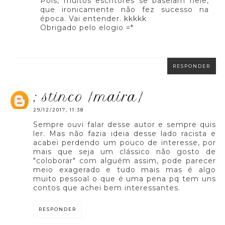
Pois, muitos escritores se baseiam nele,
que ironicamente não fez sucesso na
época. Vai entender. kkkkk
Obrigado pelo elogio =*
RESPONDER
; stinco {maíra}
29/12/2017, 11:38
Sempre ouvi falar desse autor e sempre quis
ler. Mas não fazia ideia desse lado racista e
acabei perdendo um pouco de interesse, por
mais que seja um clássico não gosto de
"coloborar" com alguém assim, pode parecer
meio exagerado e tudo mais mas é algo
muito pessoal o que é uma pena pq tem uns
contos que achei bem interessantes.
RESPONDER