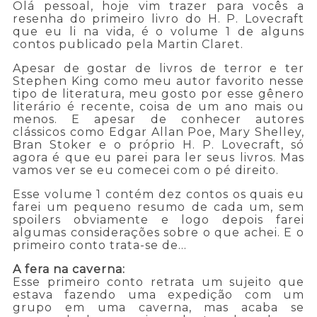
Olá pessoal, hoje vim trazer para vocês a
resenha do primeiro livro do H. P. Lovecraft
que eu li na vida, é o volume 1 de alguns
contos publicado pela Martin Claret.
Apesar de gostar de livros de terror e ter
Stephen King como meu autor favorito nesse
tipo de literatura, meu gosto por esse gênero
literário é recente, coisa de um ano mais ou
menos. E apesar de conhecer autores
clássicos como Edgar Allan Poe, Mary Shelley,
Bran Stoker e o próprio H. P. Lovecraft, só
agora é que eu parei para ler seus livros. Mas
vamos ver se eu comecei com o pé direito.
Esse volume 1 contém dez contos os quais eu
farei um pequeno resumo de cada um, sem
spoilers obviamente e logo depois farei
algumas considerações sobre o que achei. E o
primeiro conto trata-se de...
A fera na caverna:
Esse primeiro conto retrata um sujeito que
estava fazendo uma expedição com um
grupo em uma caverna, mas acaba se