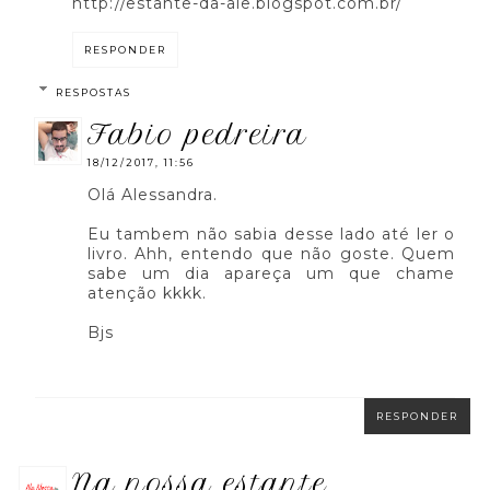
http://estante-da-ale.blogspot.com.br/
RESPONDER
RESPOSTAS
fabio pedreira
18/12/2017, 11:56
Olá Alessandra.
Eu tambem não sabia desse lado até ler o
livro. Ahh, entendo que não goste. Quem
sabe um dia apareça um que chame
atenção kkkk.
Bjs
RESPONDER
na nossa estante