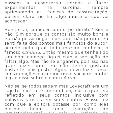
passam a desenterrar corpos e fazer
experimentos na surdina, sempre
aprimorando as técnicas de ressuscitação,
porém, claro, no fim algo muito errado vai
acontecer.
Bom, e aí, comecei com o pé direito? Sim e
não. Sim porque os contos são muito bons e
eu não posso negar; contudo, não porque eu
senti falta dos contos mais famosos do autor,
aquele pelo qual todo mundo conhece, o
famoso
Cthulhu
. Então mesmo que tenha sido
um bom começo fiquei com a sensação de
faltar algo.
Mas não se enganem, pois isso não
quer dizer que eu não tenha gostado
bastante, pois gostei. Agora devo fazer umas
considerações e que inclusive vai acrescentar
o que disse sobre o conto
A rua
.
Não sei se todos sabem mas Lovecraft era um
sujeito racista e xenofóbico, coisa que era
refletido em seus contos, inclusive com
palavras racistas em seus contos. E isso fez
com que a editora optasse por, como eles
mesmo falam, uma tradução de