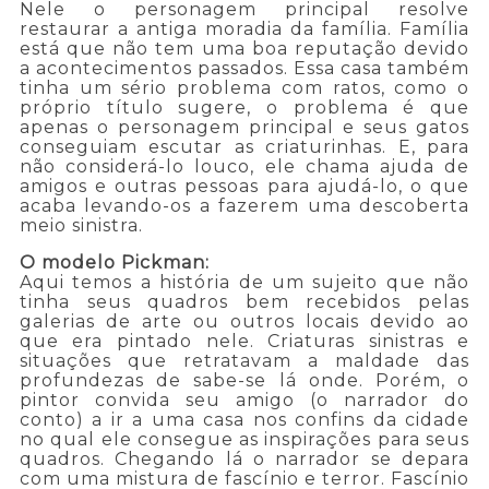
Nele o personagem principal resolve
restaurar a antiga moradia da família. Família
está que não tem uma boa reputação devido
a acontecimentos passados. Essa casa também
tinha um sério problema com ratos, como o
próprio título sugere, o problema é que
apenas o personagem principal e seus gatos
conseguiam escutar as criaturinhas. E, para
não considerá-lo louco, ele chama ajuda de
amigos e outras pessoas para ajudá-lo, o que
acaba levando-os a fazerem uma descoberta
meio sinistra.
O modelo Pickman:
Aqui temos a história de um sujeito que não
tinha seus quadros bem recebidos pelas
galerias de arte ou outros locais devido ao
que era pintado nele. Criaturas sinistras e
situações que retratavam a maldade das
profundezas de sabe-se lá onde. Porém, o
pintor convida seu amigo (o narrador do
conto) a ir a uma casa nos confins da cidade
no qual ele consegue as inspirações para seus
quadros. Chegando lá o narrador se depara
com uma mistura de fascínio e terror. Fascínio