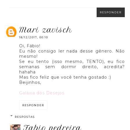
RESPONDER
mari zavisch
18/12/2017, 00:10
Oi, Fábio!
Eu não consigo ler nada desse gênero. Não
mesmo!
Se eu tento (isso mesmo, TENTO), eu fico
semanas sem dormir direito, acredita?
hahaha
Mas fico feliz que você tenha gostado :)
Beijinhos,
Galáxia dos Desejos
RESPONDER
RESPOSTAS
fabio pedreira