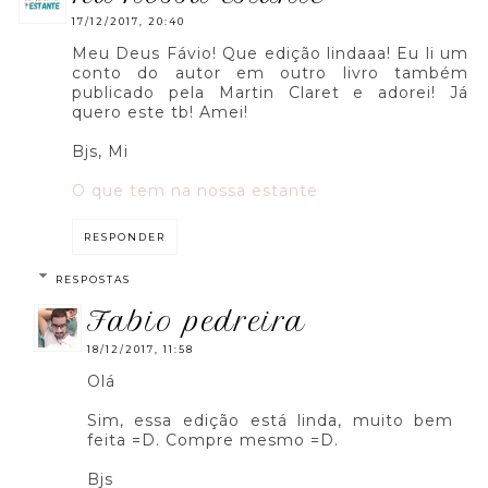
17/12/2017, 20:40
Meu Deus Fávio! Que edição lindaaa! Eu li um
conto do autor em outro livro também
publicado pela Martin Claret e adorei! Já
quero este tb! Amei!
Bjs, Mi
O que tem na nossa estante
RESPONDER
RESPOSTAS
fabio pedreira
18/12/2017, 11:58
Olá
Sim, essa edição está linda, muito bem
feita =D. Compre mesmo =D.
Bjs