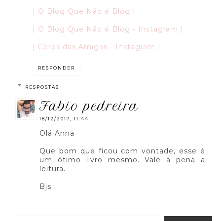
| O Blog Que Não é Blog |
| O Blog Que Não é Blog - Instagram |
| Cores das Amigas - Instagram |
RESPONDER
RESPOSTAS
fabio pedreira
18/12/2017, 11:44
Olá Anna
Que bom que ficou com vontade, esse é
um ótimo livro mesmo. Vale a pena a
leitura.
Bjs