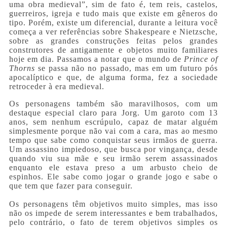
uma obra medieval”, sim de fato é, tem reis, castelos,
guerreiros, igreja e tudo mais que existe em gêneros do
tipo. Porém, existe um diferencial, durante a leitura você
começa a ver referências sobre Shakespeare e Nietzsche,
sobre as grandes construções feitas pelos grandes
construtores de antigamente e objetos muito familiares
hoje em dia. Passamos a notar que o mundo de
Prince of
Thorns
se passa não no passado, mas em um futuro pós
apocalíptico e que, de alguma forma, fez a sociedade
retroceder à era medieval.
Os personagens também são maravilhosos, com um
destaque especial claro para Jorg. Um garoto com 13
anos, sem nenhum escrúpulo, capaz de matar alguém
simplesmente porque não vai com a cara, mas ao mesmo
tempo que sabe como conquistar seus irmãos de guerra.
Um assassino impiedoso, que busca por vingança, desde
quando viu sua mãe e seu irmão serem assassinados
enquanto ele estava preso a um arbusto cheio de
espinhos. Ele sabe como jogar o grande jogo e sabe o
que tem que fazer para conseguir.
Os personagens têm objetivos muito simples, mas isso
não os impede de serem interessantes e bem trabalhados,
pelo contrário, o fato de terem objetivos simples os