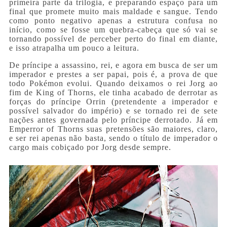
primeira parte da trilogia, e preparando espaço para um
final que promete muito mais maldade e sangue. Tendo
como ponto negativo apenas a estrutura confusa no
início, como se fosse um quebra-cabeça que só vai se
tornando possível de perceber perto do final em diante,
e isso atrapalha um pouco a leitura.
De príncipe a assassino, rei, e agora em busca de ser um
imperador e prestes a ser papai, pois é, a prova de que
todo Pokémon evolui. Quando deixamos o rei Jorg ao
fim de King of Thorns, ele tinha acabado de derrotar as
forças do príncipe Orrin (pretendente a imperador e
possível salvador do império) e se tornado rei de sete
nações antes governada pelo príncipe derrotado. Já em
Emperror of Thorns suas pretensões são maiores, claro,
e ser rei apenas não basta, sendo o título de imperador o
cargo mais cobiçado por Jorg desde sempre.