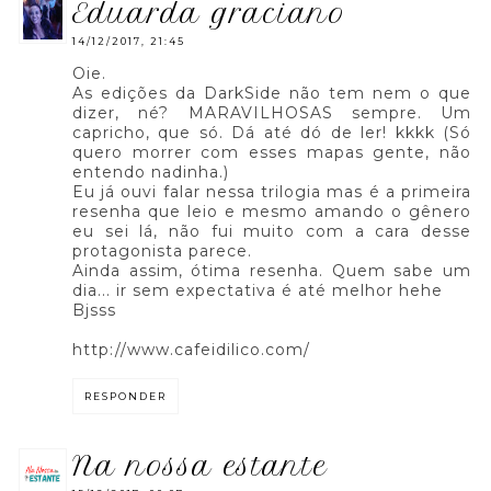
eduarda graciano
14/12/2017, 21:45
Oie.
As edições da DarkSide não tem nem o que
dizer, né? MARAVILHOSAS sempre. Um
capricho, que só. Dá até dó de ler! kkkk (Só
quero morrer com esses mapas gente, não
entendo nadinha.)
Eu já ouvi falar nessa trilogia mas é a primeira
resenha que leio e mesmo amando o gênero
eu sei lá, não fui muito com a cara desse
protagonista parece.
Ainda assim, ótima resenha. Quem sabe um
dia... ir sem expectativa é até melhor hehe
Bjsss
http://www.cafeidilico.com/
RESPONDER
na nossa estante