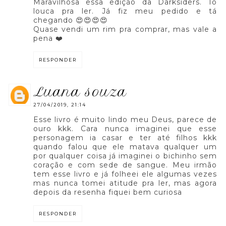
Maravilhosa essa edição da Darksiders. Tô
louca pra ler. Já fiz meu pedido e tá
chegando 😍😍😍😍
Quase vendi um rim pra comprar, mas vale a
pena ❤️
RESPONDER
luana souza
27/04/2019, 21:14
Esse livro é muito lindo meu Deus, parece de
ouro kkk. Cara nunca imaginei que esse
personagem ia casar e ter até filhos kkk
quando falou que ele matava qualquer um
por qualquer coisa já imaginei o bichinho sem
coração e com sede de sangue. Meu irmão
tem esse livro e já folheei ele algumas vezes
mas nunca tomei atitude pra ler, mas agora
depois da resenha fiquei bem curiosa
RESPONDER