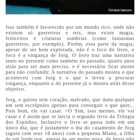
Isso também é favorecido por um mundo rico, onde não
existem só guerreiros e reis, mas existe magia,
feiticeiros e criaturas sombrias (como fantasmas
guerreiros, por exemplo). Porém, essa parte da magia,
apesar de ser bem explorada, não é o foco do livro, o
foco é a vingança de Jorg. O livro traz uma narrativa
tanto no presente como também no passado, quatro anos
atrás para ser mais preciso, e é necessário ficar atento
para não confundir. A narrativa do passado mostra o que
aconteceu com Jorg e o que o levou a procurar
vingança, enquanto a do presente já o mostra atrás desse
objetivo.
Jorg, o garoto sem coração, malvado, que mata qualquer
um sem escrúpulos apenas para conseguir o que quer...
Pois bem, ele vai casar. =O Sim, isso mesmo, ele vai
casar e é assim que se inicia o segundo livro da Trilogia
dos Espinhos. Inclusive o livro se passa todo em um
único dia, que é justamente o dia do casamento de Jorg
(agora com seus 18 anos) com a pequena Miana, a filha
de um lorde que, apesar de ser muito nova, de besta não