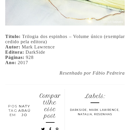
Título:
Trilogia dos espinhos – Volume único (exemplar
cedido pela editora)
Autor:
Mark Lawrence
Editora:
DarkSide
Páginas:
928
Ano:
2017
Resenhado por Fábio Pedreira
Compar
Labels:
tilhe
POS
NATY
esse
TAG
ARAÚ
DARKSIDE
,
MARK LAWRENCE
,
EM
JO
post
NATALIA
,
RESENHAS