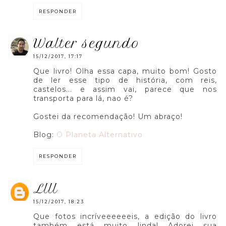
RESPONDER
walter segundo
15/12/2017, 17:17
Que livro! Olha essa capa, muito bom! Gosto
de ler esse tipo de história, com reis,
castelos... e assim vai, parece que nos
transporta para lá, nao é?
Gostei da recomendação! Um abraço!
Blog:
O Planeta Alternativo
RESPONDER
llll
15/12/2017, 18:23
Que fotos incríveeeeeeis, a edição do livro
também está muito linda! Adorei sua