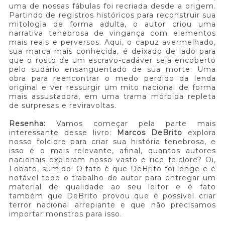
uma de nossas fábulas foi recriada desde a origem.
Partindo de registros históricos para reconstruir sua
mitologia de forma adulta, o autor criou uma
narrativa tenebrosa de vingança com elementos
mais reais e perversos. Aqui, o capuz avermelhado,
sua marca mais conhecida, é deixado de lado para
que o rosto de um escravo-cadáver seja encoberto
pelo sudário ensanguentado de sua morte. Uma
obra para reencontrar o medo perdido da lenda
original e ver ressurgir um mito nacional de forma
mais assustadora, em uma trama mórbida repleta
de surpresas e reviravoltas.
Resenha:
Vamos começar pela parte mais
interessante desse livro:
Marcos DeBrito
explora
nosso folclore para criar sua história tenebrosa, e
isso é o mais relevante, afinal, quantos autores
nacionais exploram nosso vasto e rico folclore? Oi,
Lobato, sumido! O fato é que DeBrito foi longe e é
notável todo o trabalho do autor para entregar um
material de qualidade ao seu leitor e é fato
também que DeBrito provou que é possível criar
terror nacional arrepiante e que não precisamos
importar monstros para isso.