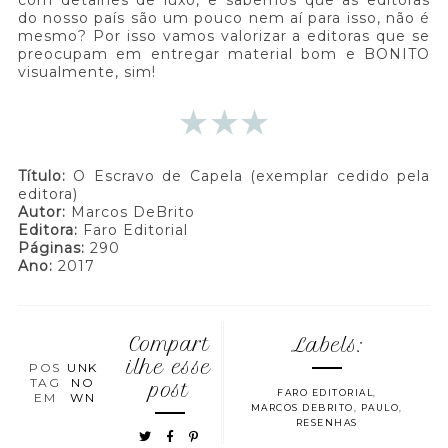
com detalhes de luxo, e sabemos que as editoras
do nosso país são um pouco nem aí para isso, não é
mesmo? Por isso vamos valorizar a editoras que se
preocupam em entregar material bom e BONITO
visualmente, sim!
Título:
O Escravo de Capela (exemplar cedido pela
editora)
Autor:
Marcos DeBrito
Editora:
Faro Editorial
Páginas:
290
Ano:
2017
Compart
Labels:
ilhe esse
POS
UNK
TAG
NO
post
FARO EDITORIAL
,
EM
WN
MARCOS DEBRITO
,
PAULO
,
RESENHAS