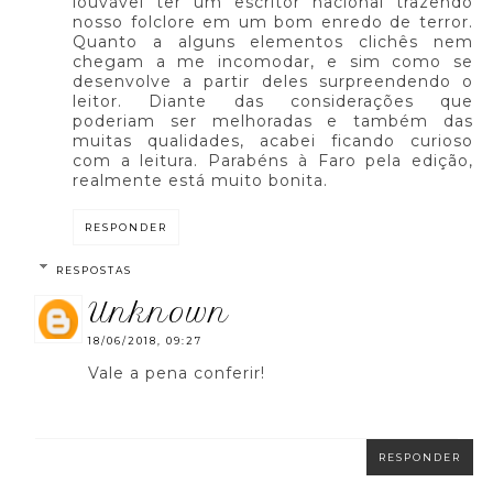
louvável ter um escritor nacional trazendo
nosso folclore em um bom enredo de terror.
Quanto a alguns elementos clichês nem
chegam a me incomodar, e sim como se
desenvolve a partir deles surpreendendo o
leitor. Diante das considerações que
poderiam ser melhoradas e também das
muitas qualidades, acabei ficando curioso
com a leitura. Parabéns à Faro pela edição,
realmente está muito bonita.
RESPONDER
RESPOSTAS
unknown
18/06/2018, 09:27
Vale a pena conferir!
RESPONDER