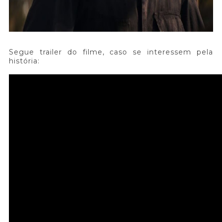
Segue trailer do filme, caso se interessem pela
história: