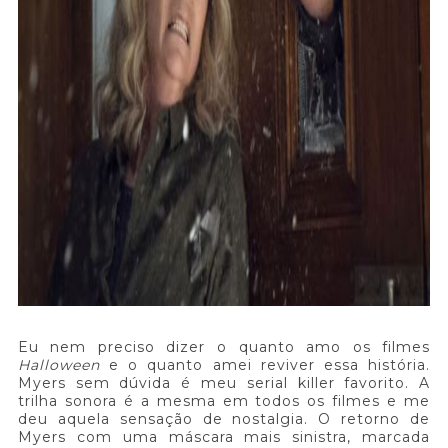
Eu nem preciso dizer o quanto amo os filmes
Halloween
e o quanto amei reviver essa história.
Myers sem dúvida é meu serial killer favorito. A
trilha sonora é a mesma em todos os filmes e me
deu aquela sensação de nostalgia. O retorno de
Myers com uma máscara mais sinistra, marcada