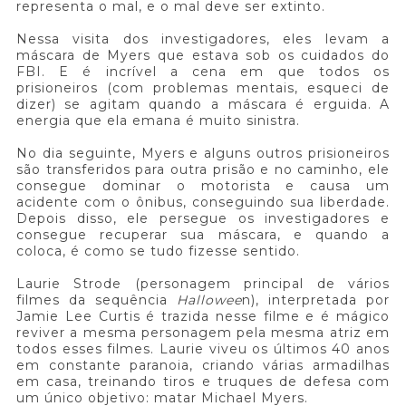
representa o mal, e o mal deve ser extinto.
Nessa visita dos investigadores, eles levam a
máscara de Myers que estava sob os cuidados do
FBI. E é incrível a cena em que todos os
prisioneiros (com problemas mentais, esqueci de
dizer) se agitam quando a máscara é erguida. A
energia que ela emana é muito sinistra.
No dia seguinte, Myers e alguns outros prisioneiros
são transferidos para outra prisão e no caminho, ele
consegue dominar o motorista e causa um
acidente com o ônibus, conseguindo sua liberdade.
Depois disso, ele persegue os investigadores e
consegue recuperar sua máscara, e quando a
coloca, é como se tudo fizesse sentido.
Laurie Strode (personagem principal de vários
filmes da sequência
Hallowee
n), interpretada por
Jamie Lee Curtis é trazida nesse filme e é mágico
reviver a mesma personagem pela mesma atriz em
todos esses filmes. Laurie viveu os últimos 40 anos
em constante paranoia, criando várias armadilhas
em casa, treinando tiros e truques de defesa com
um único objetivo: matar Michael Myers.