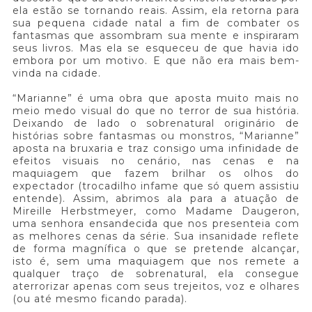
ela estão se tornando reais. Assim, ela retorna para
sua pequena cidade natal a fim de combater os
fantasmas que assombram sua mente e inspiraram
seus livros. Mas ela se esqueceu de que havia ido
embora por um motivo. E que não era mais bem-
vinda na cidade.
“Marianne” é uma obra que aposta muito mais no
meio medo visual do que no terror de sua história.
Deixando de lado o sobrenatural originário de
histórias sobre fantasmas ou monstros, “Marianne”
aposta na bruxaria e traz consigo uma infinidade de
efeitos visuais no cenário, nas cenas e na
maquiagem que fazem brilhar os olhos do
expectador (trocadilho infame que só quem assistiu
entende). Assim, abrimos ala para a atuação de
Mireille Herbstmeyer, como Madame Daugeron,
uma senhora ensandecida que nos presenteia com
as melhores cenas da série. Sua insanidade reflete
de forma magnífica o que se pretende alcançar,
isto é, sem uma maquiagem que nos remete a
qualquer traço de sobrenatural, ela consegue
aterrorizar apenas com seus trejeitos, voz e olhares
(ou até mesmo ficando parada).