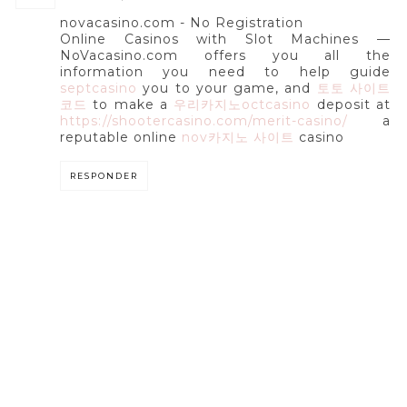
novacasino.com - No Registration
Online Casinos with Slot Machines —
NoVacasino.com offers you all the
information you need to help guide
septcasino
you to your game, and
토토 사이트
코드
to make a
우리카지노octcasino
deposit at
https://shootercasino.com/merit-casino/
a
reputable online
nov카지노 사이트
casino
RESPONDER