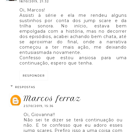
18/10/2019, 21:32
Oi, Marcos!
Assisti à série e ela me rendeu alguns
sustinhos por conta dos jump scare e da
trilha sonora. No início, estava bem
empolgada com a história, mas no decorrer
dos episódios, acabei achando bem chata, até
se aproximar do final, onde a narrativa
começou a ter mais ação, me deixando
entusiasmada novamente.
Confesso que estou ansiosa para uma
continuação, espero que tenha.
RESPONDER
RESPOSTAS
marcos ferraz
23/10/2019, 15:36
Oi, Giovanna!!
Não sei te dizer se terá continuação ou
não. E te confesso que eu adoro esses
jump scares. Prefiro isso a uma coisa com