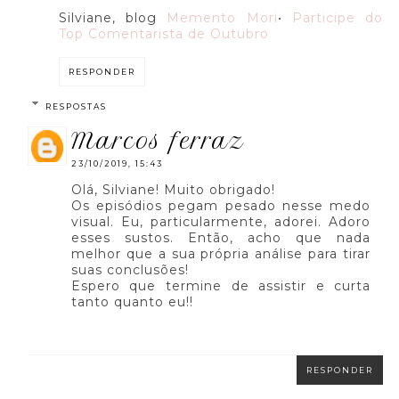
Silviane, blog
Memento Mori
•
Participe do
Top Comentarista de Outubro
RESPONDER
RESPOSTAS
marcos ferraz
23/10/2019, 15:43
Olá, Silviane! Muito obrigado!
Os episódios pegam pesado nesse medo
visual. Eu, particularmente, adorei. Adoro
esses sustos. Então, acho que nada
melhor que a sua própria análise para tirar
suas conclusões!
Espero que termine de assistir e curta
tanto quanto eu!!
RESPONDER