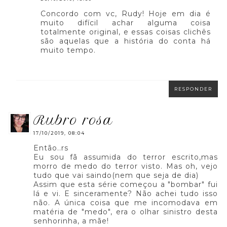
Concordo com vc, Rudy! Hoje em dia é
muito difícil achar alguma coisa
totalmente original, e essas coisas clichês
são aquelas que a história do conta há
muito tempo.
RESPONDER
rubro rosa
17/10/2019, 08:04
Então..rs
Eu sou fã assumida do terror escrito,mas
morro de medo do terror visto. Mas oh, vejo
tudo que vai saindo(nem que seja de dia)
Assim que esta série começou a "bombar" fui
lá e vi. E sinceramente? Não achei tudo isso
não. A única coisa que me incomodava em
matéria de "medo", era o olhar sinistro desta
senhorinha, a mãe!