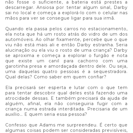
não fosse o suficiente, a bateria está prestes a
descarregar. Ansiosa por tentar algum sinal, Darby
sai no local e começa a explorá-lo com o celular nas
mãos para ver se consegue ligar para sua irmã.
Quando ela passa pelos carros no estacionamento,
ela nota que há um rosto atrás do vidro de um dos
automóveis. Ao olhar fixamente, percebe que o que
viu não está mais ali e então Darby estranha. Seria
alucinação ou ela viu o rosto de uma criança? Darby
se aproxima e começa a explorar o furgão e nota
que existe um canil para cachorro com uma
garotinha presa e amordaçada dentro dele. Ou seja,
uma daquelas quatro pessoas é a sequestradora.
Qual delas? Como saber em quem confiar?
Ela precisará ser esperta e lutar com o que tem
para tentar descobrir qual deles está fazendo uma
atrocidade dessas. E também precisará da ajuda de
alguém, afinal, ela não conseguiria fugir com a
criança numa estrada interditada. Precisaria de um
auxílio… E quem seria essa pessoa?
Confesso que Adams me surpreendeu. É certo que
algumas coisas podem ser consideradas previsíveis,