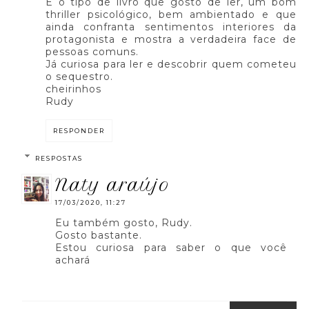
É o tipo de livro que gosto de ler, um bom
thriller psicológico, bem ambientado e que
ainda confranta sentimentos interiores da
protagonista e mostra a verdadeira face de
pessoas comuns.
Já curiosa para ler e descobrir quem cometeu
o sequestro.
cheirinhos
Rudy
RESPONDER
RESPOSTAS
naty araújo
17/03/2020, 11:27
Eu também gosto, Rudy.
Gosto bastante.
Estou curiosa para saber o que você
achará