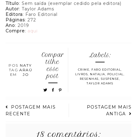
Título
: Sem saída (exemplar cedido pela editora)
Autor
: Taylor Adams
Editora
: Faro Editorial
Páginas
: 272
Ano
: 2019
Compre
:
aqui
Compar
Labels:
tilhe
POS
NATY
esse
TAG
ARAÚ
CRIME
,
FARO EDITORIAL
,
EM
JO
post
LIVROS
,
NATALIA
,
POLICIAL
,
RESENHAS
,
SUSPENSE
,
TAYLOR ADAMS
POSTAGEM MAIS
POSTAGEM MAIS
RECENTE
ANTIGA
18 comentários: