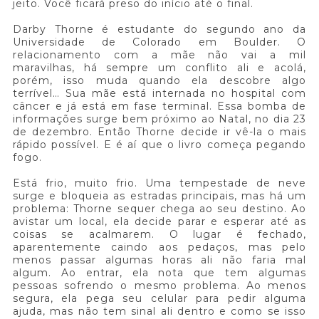
jeito. Você ficará preso do início até o final.
Darby Thorne é estudante do segundo ano da
Universidade de Colorado em Boulder. O
relacionamento com a mãe não vai a mil
maravilhas, há sempre um conflito ali e acolá,
porém, isso muda quando ela descobre algo
terrível… Sua mãe está internada no hospital com
câncer e já está em fase terminal. Essa bomba de
informações surge bem próximo ao Natal, no dia 23
de dezembro. Então Thorne decide ir vê-la o mais
rápido possível. E é aí que o livro começa pegando
fogo.
Está frio, muito frio. Uma tempestade de neve
surge e bloqueia as estradas principais, mas há um
problema: Thorne sequer chega ao seu destino. Ao
avistar um local, ela decide parar e esperar até as
coisas se acalmarem. O lugar é fechado,
aparentemente caindo aos pedaços, mas pelo
menos passar algumas horas ali não faria mal
algum. Ao entrar, ela nota que tem algumas
pessoas sofrendo o mesmo problema. Ao menos
segura, ela pega seu celular para pedir alguma
ajuda, mas não tem sinal ali dentro e como se isso