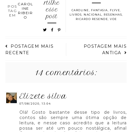
rtilhe
CAROL
POS
INE
esse
TAG
CAROLINE
,
FANTASIA
,
FLYVE
,
RIBEIR
EM
post
LIVROS
,
NACIONAL
,
RESENHAS
,
O
RICARDO RESENDE
,
VOE
POSTAGEM MAIS
POSTAGEM MAIS
RECENTE
ANTIGA
14 comentários:
elizete silva
07/08/2020, 13:04
Olá! Gosto bastante desse tipo de livros,
contos são sempre uma ótima opção de
leitura, e nesse caso acredito que a leitura
possa ser até um pouco nostálgica, afinal