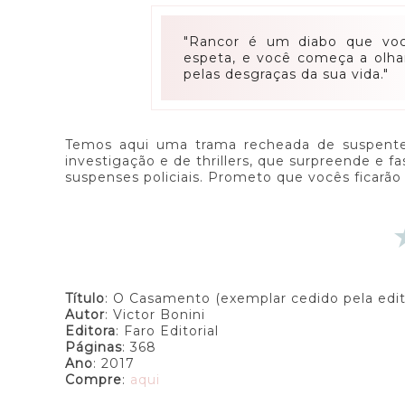
"Rancor é um diabo que voc
espeta, e você começa a olha
pelas desgraças da sua vida."
Temos aqui uma trama recheada de suspente, r
investigação e de thrillers, que surpreende e f
suspenses policiais. Prometo que vocês ficarão 
Título
: O Casamento (exemplar cedido pela edi
Autor
: Victor Bonini
Editora
: Faro Editorial
Páginas
: 368
Ano
: 2017
Compre
:
aqui