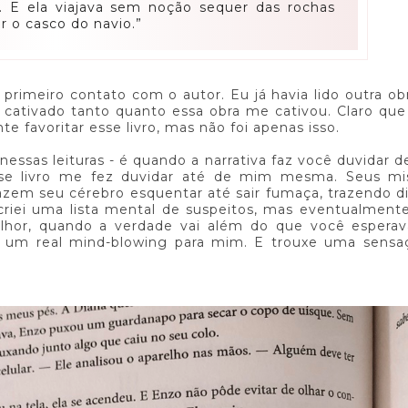
. E ela viajava sem noção sequer das rochas
r o casco do navio.”
primeiro contato com o autor. Eu já havia lido outra ob
 cativado tanto quanto essa obra me cativou. Claro que
te favoritar esse livro, mas não foi apenas isso.
essas leituras - é quando a narrativa faz você duvidar d
se livro me fez duvidar até de mim mesma. Seus mis
azem seu cérebro esquentar até sair fumaça, trazendo d
criei uma lista mental de suspeitos, mas eventualment
elhor, quando a verdade vai além do que você esperav
foi um real mind-blowing para mim. E trouxe uma sensa