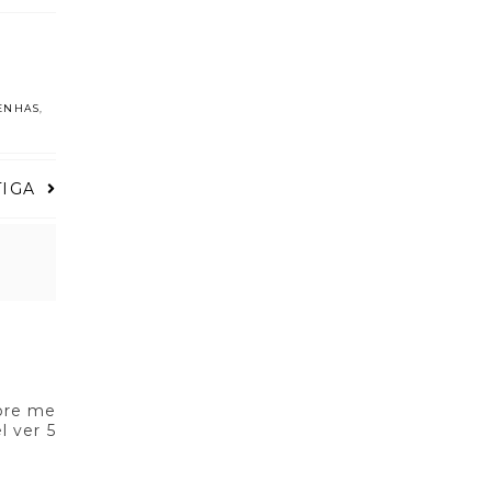
ENHAS
,
TIGA
mpre me
l ver 5