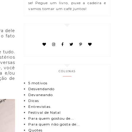
se! Pegue um livro, puxe a cadeira e
vamos tomar um café juntos!
ra dele
 o fato
e tudo.
térios
iversas
e, você
COLUNAS
a e/ou
ção de
5 motivos
Desvendando
Devaneando
Dicas
Entrevistas
Festival de Natal
Para quem gostou de...
Para quem não gosta de...
Quotes