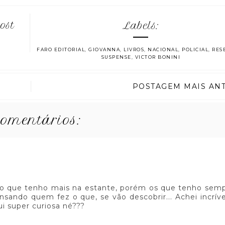
ost
Labels:
FARO EDITORIAL
,
GIOVANNA
,
LIVROS
,
NACIONAL
,
POLICIAL
,
RES
SUSPENSE
,
VICTOR BONINI
POSTAGEM MAIS AN
comentários:
ero que tenho mais na estante, porém os que tenho se
nsando quem fez o que, se vão descobrir... Achei incríve
ui super curiosa né???