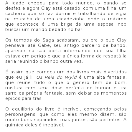
A idade chegou para todo mundo, o bando se
desfez e agora Clay está casado, com uma filha, um
cachorro que só faz dormir e trabalhando de vigia
na muralha de uma cidadezinha onde o máximo
que acontece é uma briga de uma esposa indo
buscar um marido bêbado no bar.
Os tempos do Saga acabaram, ou era o que Clay
pensava, até Gabe, seu antigo parceiro de bando,
aparecer na sua porta informando que sua filha
estava em perigo e que a única forma de resgatá-la
seria reunindo o bando outra vez.
É assim que começa um dos livros mais divertidos
que eu já li.
Os Reis do Wyld
é uma alta fantasia,
que reúne tudo o que o gênero tem de bom,
mistura com uma dose perfeita de humor e tira
sarro da própria fantasia, sem deixar os momentos
épicos para trás.
O equilíbrio do livro é incrível, começando pelos
personagens, que como eles mesmo dizem, são
muito bons separados, mas juntos, são perfeitos. A
química deles é inegável.