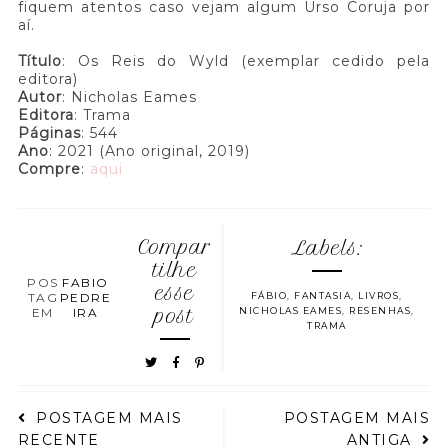
fiquem atentos caso vejam algum Urso Coruja por
aí.
Título
: Os Reis do Wyld (exemplar cedido pela
editora)
Autor
: Nicholas Eames
Editora
: Trama
Páginas
: 544
Ano
: 2021 (Ano original, 2019)
Compre
:
aqui
Compar
Labels:
tilhe
POS
FABIO
esse
TAG
PEDRE
FÁBIO
,
FANTASIA
,
LIVROS
,
EM
IRA
post
NICHOLAS EAMES
,
RESENHAS
,
TRAMA
POSTAGEM MAIS
POSTAGEM MAIS
RECENTE
ANTIGA