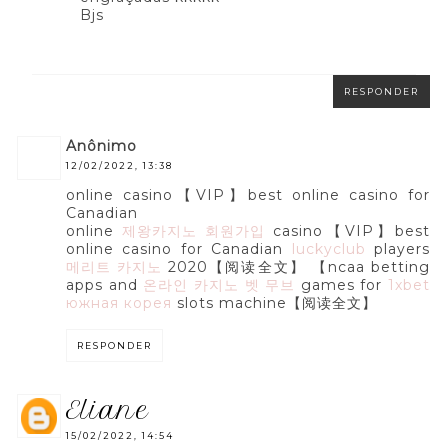
Bjs
RESPONDER
anônimo
12/02/2022, 13:38
online casino【VIP】best online casino for
Canadian
online
제왕카지노 회원가입
casino【VIP】best
online casino for Canadian
luckyclub
players
메리트 카지노
2020【阅读全文】 【ncaa betting
apps and
온라인 카지노 벳 무브
games for
1xbet
южная корея
slots machine【阅读全文】
RESPONDER
eliane
15/02/2022, 14:54