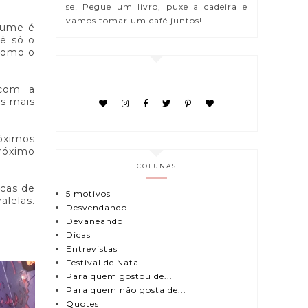
se! Pegue um livro, puxe a cadeira e
vamos tomar um café juntos!
lume é
 é só o
 como o
 com a
s mais
óximos
próximo
COLUNAS
ecas de
5 motivos
lelas.
Desvendando
Devaneando
Dicas
Entrevistas
Festival de Natal
Para quem gostou de...
Para quem não gosta de...
Quotes