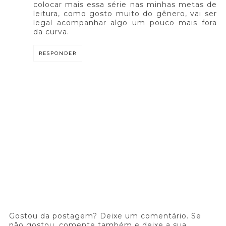
colocar mais essa série nas minhas metas de
leitura, como gosto muito do gênero, vai ser
legal acompanhar algo um pouco mais fora
da curva.
RESPONDER
Gostou da postagem? Deixe um comentário. Se
não gostou, comente também e deixe a sua