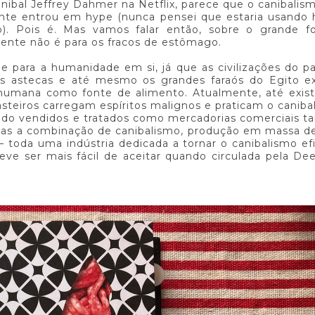
canibal Jeffrey Dahmer na Netflix, parece que o canibalis
ente entrou em hype (nunca pensei que estaria usando
). Pois é. Mas vamos falar então, sobre o grande f
mente não é para os fracos de estômago.
 para a humanidade em si, já que as civilizações do p
os astecas e até mesmo os grandes faraós do Egito ex
umana como fonte de alimento. Atualmente, até exis
steiros carregam espíritos malignos e praticam o caniba
endo vendidos e tratados como mercadorias comerciais 
Mas a combinação de canibalismo, produção em massa d
toda uma indústria dedicada a tornar o canibalismo ef
 deve ser mais fácil de aceitar quando circulada pela D