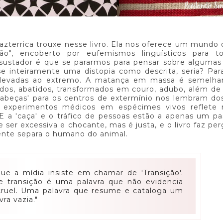
Bazterrica trouxe nesse livro. Ela nos oferece um mundo
ão", encoberto por eufemismos linguísticos para tor
assustador é que se pararmos para pensar sobre algumas
sse inteiramente uma distopia como descrita, seria? Pa
ra levadas ao extremo. A matança em massa é semelha
dos, abatidos, transformados em couro, adubo, além de
cabeças' para os centros de extermínio nos lembram do
za experimentos médicos em espécimes vivos reflete 
E a 'caça' e o tráfico de pessoas estão a apenas um p
 ser excessiva e chocante, mas é justa, e o livro faz pe
ente separa o humano do animal.
que a mídia insiste em chamar de 'Transição'.
e transição é uma palavra que não evidencia
cruel. Uma palavra que resume e cataloga um
ra vazia."