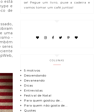
mo está
se! Pegue um livro, puxe a cadeira e
 hype e
vamos tomar um café juntos!
oco de
assado,
ibiram
te uma
lismo -
também
e seres
iciente
eepWeb,
COLUNAS
5 motivos
Desvendando
Devaneando
Dicas
Entrevistas
Festival de Natal
Para quem gostou de...
Para quem não gosta de...
Quotes