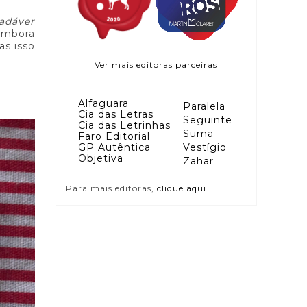
adáver
 Embora
as isso
Ver mais editoras parceiras
Alfaguara
Paralela
Cia das Letras
Seguinte
Cia das Letrinhas
Suma
Faro Editorial
GP Autêntica
Vestígio
Objetiva
Zahar
Para mais editoras,
clique aqui