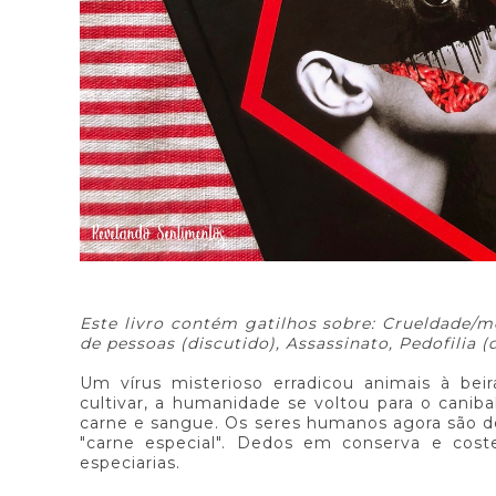
Este livro contém gatilhos sobre: Crueldade/m
de pessoas (discutido), Assassinato, Pedofilia (d
Um vírus misterioso erradicou animais à be
cultivar, a humanidade se voltou para o canib
carne e sangue. Os seres humanos agora são 
"carne especial". Dedos em conserva e cost
especiarias.