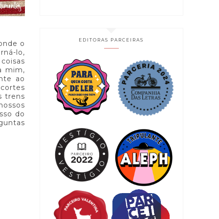
EDITORAS PARCEIRAS
 onde o
ná-lo,
 coisas
ra mim,
nte ao
 cortes
s trens
nossos
asso do
rguntas