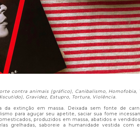
orte contra animais (gráfico), Canibalismo, Homofobia, 
iscutido), Gravidez, Estupro, Tortura, Violência.
ira da extinção em massa. Deixada sem fonte de carn
alismo para aguçar seu apetite, saciar sua fome incessa
domesticados, produzidos em massa, abatidos e vendido
elas grelhadas, saboreie a humanidade vestida com e