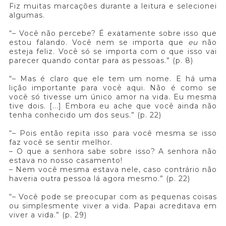
Fiz muitas marcações durante a leitura e selecionei
algumas.
“– Você não percebe? É exatamente sobre isso que
estou falando. Você nem se importa que
eu
não
esteja feliz. Você só se importa com o que isso vai
parecer quando contar para as pessoas.” (p. 8)
“– Mas é claro que ele tem um nome. E há uma
lição importante para você aqui. Não é como se
você só tivesse um único amor na vida. Eu mesma
tive dois. [...] Embora eu ache que você ainda não
tenha conhecido um dos seus.” (p. 22)
“– Pois então repita isso para você mesma se isso
faz você se sentir melhor.
– O que a senhora sabe sobre isso? A senhora não
estava no nosso casamento!
– Nem você mesma estava nele, caso contrário não
haveria outra pessoa lá agora mesmo.” (p. 22)
“– Você pode se preocupar com as pequenas coisas
ou simplesmente viver a vida. Papai acreditava em
viver a vida.” (p. 29)