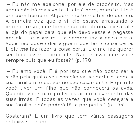
“– Eu não me apaixonei por ele de propósito. Mas
agora não há mais volta. E ele é bom, mamãe. Ele é
um bom homem. Alguém muito melhor do que eu.
A primeira vez que o vi, ele estava arrastando o
próprio irmão, que tinha roubado alguma coisa, até
a loja do papai para que ele devolvesse e pagasse
por ela. Ele é assim. Ele sempre faz a coisa certa.
Você não pode odiar alguém que faz a coisa certa.
E ele
me
faz fazer a coisa certa. Ele me faz querer
ser boa assim como ele. Não é isso que você
sempre quis que eu fosse?” (p. 178)
“– Eu amo você. E é por isso que não posso ser a
razão pela qual o seu coração vai se partir quando a
sua família não estiver no seu casamento. E quando
você tiver um filho que não conhecerá os avós.
Quando você não puder estar no casamento das
suas irmãs. E todas as vezes que você desejará a
sua família e não poderá tê-la por perto.” (p. 194)
Gostaram? É um livro que tem várias passagens
reflexivas. Leiam!