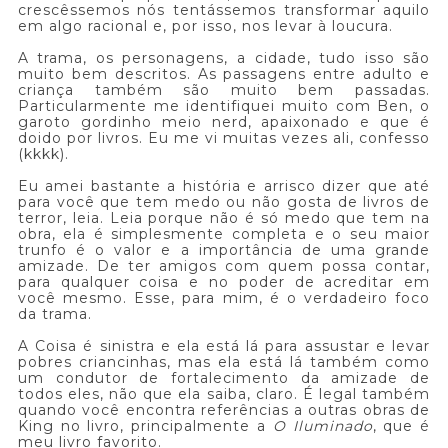
crescêssemos nós tentássemos transformar aquilo
em algo racional e, por isso, nos levar à loucura.
A trama, os personagens, a cidade, tudo isso são
muito bem descritos. As passagens entre adulto e
criança também são muito bem passadas.
Particularmente me identifiquei muito com Ben, o
garoto gordinho meio nerd, apaixonado e que é
doido por livros. Eu me vi muitas vezes ali, confesso
(kkkk).
Eu amei bastante a história e arrisco dizer que até
para você que tem medo ou não gosta de livros de
terror, leia. Leia porque não é só medo que tem na
obra, ela é simplesmente completa e o seu maior
trunfo é o valor e a importância de uma grande
amizade. De ter amigos com quem possa contar,
para qualquer coisa e no poder de acreditar em
você mesmo. Esse, para mim, é o verdadeiro foco
da trama.
A Coisa é sinistra e ela está lá para assustar e levar
pobres criancinhas, mas ela está lá também como
um condutor de fortalecimento da amizade de
todos eles, não que ela saiba, claro. É legal também
quando você encontra referências a outras obras de
King no livro, principalmente a
O Iluminado
, que é
meu livro favorito.