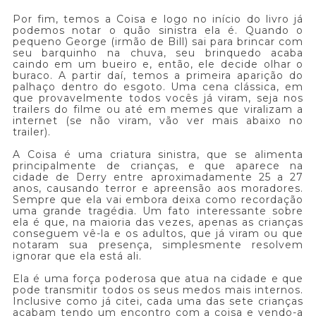
Por fim, temos a Coisa e logo no início do livro já
podemos notar o quão sinistra ela é. Quando o
pequeno George (irmão de Bill) sai para brincar com
seu barquinho na chuva, seu brinquedo acaba
caindo em um bueiro e, então, ele decide olhar o
buraco. A partir daí, temos a primeira aparição do
palhaço dentro do esgoto. Uma cena clássica, em
que provavelmente todos vocês já viram, seja nos
trailers do filme ou até em memes que viralizam a
internet (se não viram, vão ver mais abaixo no
trailer).
A Coisa é uma criatura sinistra, que se alimenta
principalmente de crianças, e que aparece na
cidade de Derry entre aproximadamente 25 a 27
anos, causando terror e apreensão aos moradores.
Sempre que ela vai embora deixa como recordação
uma grande tragédia. Um fato interessante sobre
ela é que, na maioria das vezes, apenas as crianças
conseguem vê-la e os adultos, que já viram ou que
notaram sua presença, simplesmente resolvem
ignorar que ela está ali.
Ela é uma força poderosa que atua na cidade e que
pode transmitir todos os seus medos mais internos.
Inclusive como já citei, cada uma das sete crianças
acabam tendo um encontro com a coisa e vendo-a