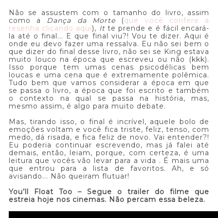
Não se assustem com o tamanho do livro, assim
como a
Dança da Morte
(
que você confere a
resenha clicando aqui
),
It
te prende e é fácil encará-
la até o final... E que final viu?! Vou te dizer. Aqui é
onde eu devo fazer uma ressalva. Eu não sei bem o
que dizer do final desse livro, não sei se King estava
muito louco na época que escreveu ou não (kkk).
Isso porque tem umas cenas psicodélicas bem
loucas e uma cena que é extremamente polêmica.
Tudo bem que vamos considerar a época em que
se passa o livro, a época que foi escrito e também
o contexto na qual se passa na história, mas,
mesmo assim, é algo para muito debate.
Mas, tirando isso, o final é incrível, aquele bolo de
emoções voltam e você fica triste, feliz, tenso, com
medo, dá risada, e fica feliz de novo. Vai entender?!
Eu poderia continuar escrevendo, mas já falei até
demais, então, leiam, porque, com certeza, é uma
leitura que vocês vão levar para a vida . É mais uma
que entrou para a lista de favoritos. Ah, e só
avisando... Não queiram flutuar!
You’ll Float Too – Segue o trailer do filme que
estreia hoje nos cinemas. Não percam essa beleza.