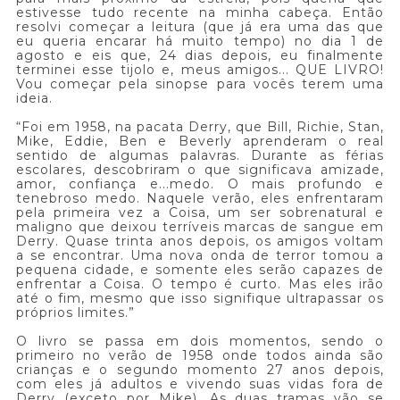
estivesse tudo recente na minha cabeça. Então
resolvi começar a leitura (que já era uma das que
eu queria encarar há muito tempo) no dia 1 de
agosto e eis que, 24 dias depois, eu finalmente
terminei esse tijolo e, meus amigos... QUE LIVRO!
Vou começar pela sinopse para vocês terem uma
ideia.
“Foi em 1958, na pacata Derry, que Bill, Richie, Stan,
Mike, Eddie, Ben e Beverly aprenderam o real
sentido de algumas palavras. Durante as férias
escolares, descobriram o que significava amizade,
amor, confiança e...medo. O mais profundo e
tenebroso medo. Naquele verão, eles enfrentaram
pela primeira vez a Coisa, um ser sobrenatural e
maligno que deixou terríveis marcas de sangue em
Derry. Quase trinta anos depois, os amigos voltam
a se encontrar. Uma nova onda de terror tomou a
pequena cidade, e somente eles serão capazes de
enfrentar a Coisa. O tempo é curto. Mas eles irão
até o fim, mesmo que isso signifique ultrapassar os
próprios limites.”
O livro se passa em dois momentos, sendo o
primeiro no verão de 1958 onde todos ainda são
crianças e o segundo momento 27 anos depois,
com eles já adultos e vivendo suas vidas fora de
Derry (exceto por Mike). As duas tramas vão se