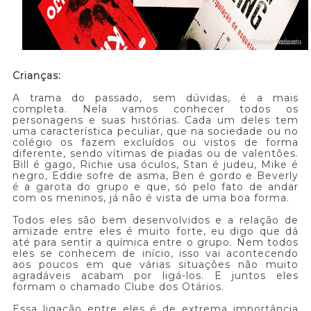
Crianças:
A trama do passado, sem dúvidas, é a mais
completa. Nela vamos conhecer todos os
personagens e suas histórias. Cada um deles tem
uma característica peculiar, que na sociedade ou no
colégio os fazem excluídos ou vistos de forma
diferente, sendo vítimas de piadas ou de valentões.
Bill é gago, Richie usa óculos, Stan é judeu, Mike é
negro, Eddie sofre de asma, Ben é gordo e Beverly
é a garota do grupo e que, só pelo fato de andar
com os meninos, já não é vista de uma boa forma.
Todos eles são bem desenvolvidos e a relação de
amizade entre eles é muito forte, eu digo que dá
até para sentir a química entre o grupo. Nem todos
eles se conhecem de início, isso vai acontecendo
aos poucos em que várias situações não muito
agradáveis acabam por ligá-los. E juntos eles
formam o chamado Clube dos Otários.
Essa ligação entre eles é de extrema importância