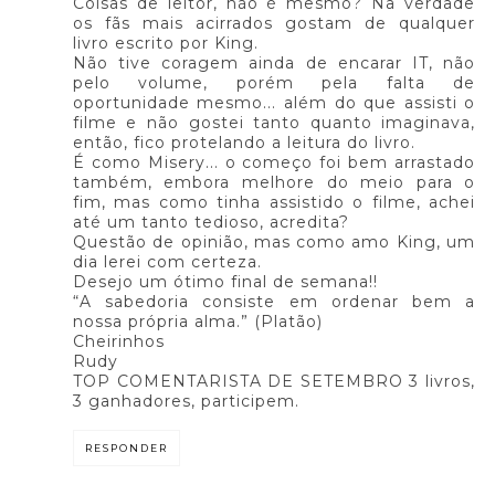
Coisas de leitor, não é mesmo? Na verdade
os fãs mais acirrados gostam de qualquer
livro escrito por King.
Não tive coragem ainda de encarar IT, não
pelo volume, porém pela falta de
oportunidade mesmo... além do que assisti o
filme e não gostei tanto quanto imaginava,
então, fico protelando a leitura do livro.
É como Misery... o começo foi bem arrastado
também, embora melhore do meio para o
fim, mas como tinha assistido o filme, achei
até um tanto tedioso, acredita?
Questão de opinião, mas como amo King, um
dia lerei com certeza.
Desejo um ótimo final de semana!!
“A sabedoria consiste em ordenar bem a
nossa própria alma.” (Platão)
Cheirinhos
Rudy
TOP COMENTARISTA DE SETEMBRO 3 livros,
3 ganhadores, participem.
RESPONDER