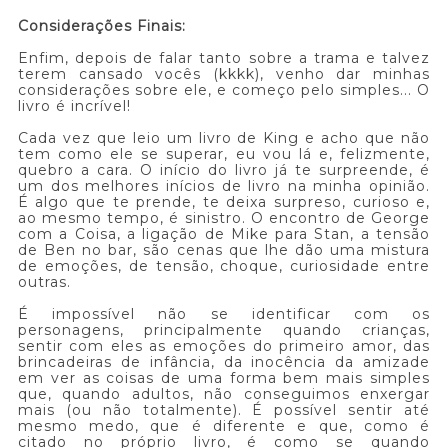
Considerações Finais:
Enfim, depois de falar tanto sobre a trama e talvez
terem cansado vocês (kkkk), venho dar minhas
considerações sobre ele, e começo pelo simples... O
livro é incrível!
Cada vez que leio um livro de King e acho que não
tem como ele se superar, eu vou lá e, felizmente,
quebro a cara. O início do livro já te surpreende, é
um dos melhores inícios de livro na minha opinião.
É algo que te prende, te deixa surpreso, curioso e,
ao mesmo tempo, é sinistro. O encontro de George
com a Coisa, a ligação de Mike para Stan, a tensão
de Ben no bar, são cenas que lhe dão uma mistura
de emoções, de tensão, choque, curiosidade entre
outras.
É impossível não se identificar com os
personagens, principalmente quando crianças,
sentir com eles as emoções do primeiro amor, das
brincadeiras de infância, da inocência da amizade
em ver as coisas de uma forma bem mais simples
que, quando adultos, não conseguimos enxergar
mais (ou não totalmente). É possível sentir até
mesmo medo, que é diferente e que, como é
citado no próprio livro, é como se quando