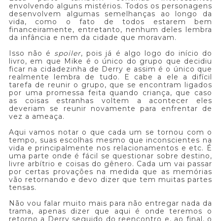
envolvendo alguns mistérios. Todos os personagens
desenvolvem algumas semelhanças ao longo da
vida, como o fato de todos estarem bem
financeiramente, entretanto, nenhum deles lembra
da infância e nem da cidade que moravam.
Isso não é
spoiler
,
pois já é algo logo do início do
livro, em que Mike é o único do grupo que decidiu
ficar na cidadezinha de Derry e assim é o único que
realmente lembra de tudo. E cabe a ele a difícil
tarefa de reunir o grupo, que se encontram ligados
por uma promessa feita quando criança, que caso
as coisas estranhas voltem a acontecer eles
deveriam se reunir novamente para enfrentar de
vez a ameaça.
Aqui vamos notar o que cada um se tornou com o
tempo, suas escolhas mesmo que inconscientes na
vida e principalmente nos relacionamentos e etc. É
uma parte onde é fácil se questionar sobre destino,
livre arbítrio e coisas do gênero. Cada um vai passar
por certas provações na medida que as memórias
vão retornando e devo dizer que tem muitas partes
tensas.
Não vou falar muito mais para não entregar nada da
trama, apenas dizer que aqui é onde teremos o
retorno a Derry seguido do reencontro e, ao final, o