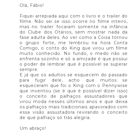
Olá, Fábio!
Fiquei arrepiada aqui com o livro e o trailer do
filme. Não sei se isso ocorre no filme inteiro,
mas no trailer focaram somente na infância
do Clube dos Otários, sem mostrar nada da
fase adulta deles. Ao ver como a Coisa tornou
o grupo forte, me lembrou na hora Conta
Comigo, o conto do King que virou um filme
muito conhecido. No fundo, o medo não se
enfrenta sozinho e só a amizade é que possui
o poder de lembrar que é possível se superar
sempre.
E já que os adultos se esquecem do passado
para fugir dele, acho que muitos se
esqueceram que foi o King com o Pennywise
que inventou (se é que é possível dizer isso)
o conceito de palhaços assustadores que
virou moda nesses últimos anos e que deixa
os palhaços mais tradicionais apavorados com
essa visão assustadora revirando o conceito
de que palhaço só trás alegria.
Um abraço!