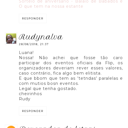
Sorteio de aniversário - Balaio de Babados e
O que tem na nossa estante
RESPONDER
rudynalva
28/08/2018, 21:37
Luana!
Nossa! Não achei que fosse tão caro
participar dos eventos oficiais da Flip, os
organizadores deveriam rever esses valores,
caso contrário, fica algo bem elitista.
E que bbom que tem as 'tetndas' paralelas e
com mutios bosn eventos.
Legal que tenha gostado.
cheirinhos
Rudy
RESPONDER