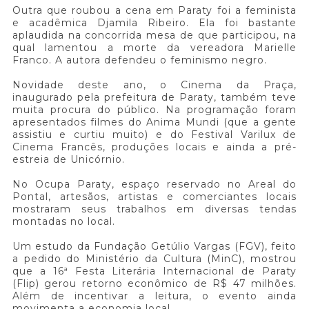
Outra que roubou a cena em Paraty foi a feminista
e acadêmica Djamila Ribeiro. Ela foi bastante
aplaudida na concorrida mesa de que participou, na
qual lamentou a morte da vereadora Marielle
Franco. A autora defendeu o feminismo negro.
Novidade deste ano, o Cinema da Praça,
inaugurado pela prefeitura de Paraty, também teve
muita procura do público. Na programação foram
apresentados filmes do Anima Mundi (que a gente
assistiu e curtiu muito) e do Festival Varilux de
Cinema Francês, produções locais e ainda a pré-
estreia de Unicórnio.
No Ocupa Paraty, espaço reservado no Areal do
Pontal, artesãos, artistas e comerciantes locais
mostraram seus trabalhos em diversas tendas
montadas no local.
Um estudo da Fundação Getúlio Vargas (FGV), feito
a pedido do Ministério da Cultura (MinC), mostrou
que a 16ª Festa Literária Internacional de Paraty
(Flip) gerou retorno econômico de R$ 47 milhões.
Além de incentivar a leitura, o evento ainda
movimenta a economia local.