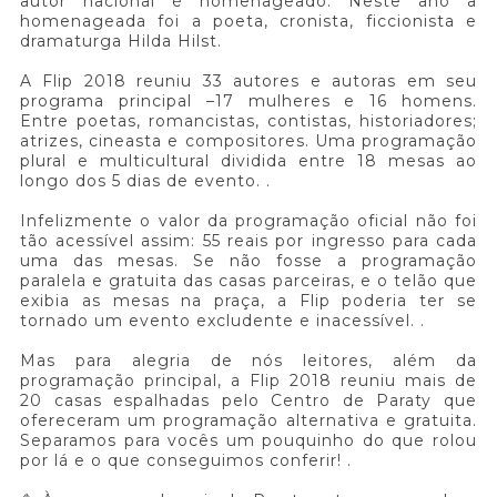
autor nacional é homenageado. Neste ano a
homenageada foi a poeta, cronista, ficcionista e
dramaturga Hilda Hilst.
A Flip 2018 reuniu 33 autores e autoras em seu
programa principal –17 mulheres e 16 homens.
Entre poetas, romancistas, contistas, historiadores;
atrizes, cineasta e compositores. Uma programação
plural e multicultural dividida entre 18 mesas ao
longo dos 5 dias de evento. .
Infelizmente o valor da programação oficial não foi
tão acessível assim: 55 reais por ingresso para cada
uma das mesas. Se não fosse a programação
paralela e gratuita das casas parceiras, e o telão que
exibia as mesas na praça, a Flip poderia ter se
tornado um evento excludente e inacessível. .
Mas para alegria de nós leitores, além da
programação principal, a Flip 2018 reuniu mais de
20 casas espalhadas pelo Centro de Paraty que
ofereceram um programação alternativa e gratuita.
Separamos para vocês um pouquinho do que rolou
por lá e o que conseguimos conferir! .