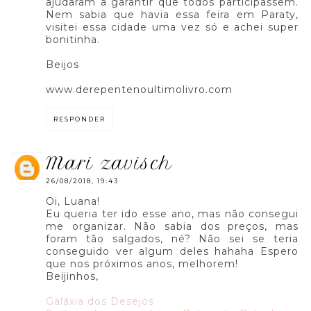
ajudaram a garantir que todos participassem.
Nem sabia que havia essa feira em Paraty,
visitei essa cidade uma vez só e achei super
bonitinha.
Beijos
www.derepentenoultimolivro.com
RESPONDER
mari zavisch
26/08/2018, 19:43
Oi, Luana!
Eu queria ter ido esse ano, mas não consegui
me organizar. Não sabia dos preços, mas
foram tão salgados, né? Não sei se teria
conseguido ver algum deles hahaha Espero
que nos próximos anos, melhorem!
Beijinhos,
Galáxia dos Desejos