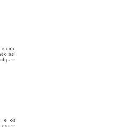
vieira.
ao sei
 algum
e e os
 devem