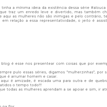
o tinha a mínima ideia da existência dessa série #alouca
, que traz um enredo leve e divertido, mas também ch
e aqui as mulheres não são inimigas e pelo contrário,
a em relação a essa representatividade, o jeito é assist
 blog é esse nos presentear com coisas que por exemp
sempre pulo essas séries, digamos "mulherzinhas", por
que é arrumar homem e casar.
ue aqui é amizade, é escada uma para outra e de queb
tidos o tempo todo!!!
 que todas as mulheres aprendam a se apoiar e sim, ir at
 na flor