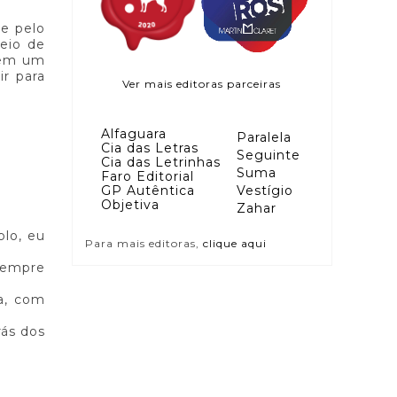
 e pelo
eio de
 tem um
ir para
Ver mais editoras parceiras
Alfaguara
Paralela
Cia das Letras
Seguinte
Cia das Letrinhas
Suma
Faro Editorial
GP Autêntica
Vestígio
Objetiva
Zahar
lo, eu
Para mais editoras,
clique aqui
 sempre
ra, com
rás dos