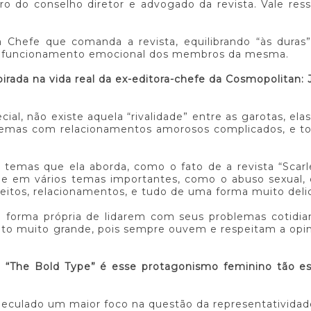
 do conselho diretor e advogado da revista. Vale ress
Chefe que comanda a revista, equilibrando “às duras”
 funcionamento emocional dos membros da mesma.
irada na vida real da ex-editora-chefe da Cosmopolitan:
al, não existe aquela “rivalidade” entre as garotas, ela
blemas com relacionamentos amorosos complicados, e to
s temas que ela aborda, como o fato de a revista “Scarl
ue em vários temas importantes, como o abuso sexual,
itos, relacionamentos, e tudo de uma forma muito deli
forma própria de lidarem com seus problemas cotidian
to muito grande, pois sempre ouvem e respeitam a opin
 “The Bold Type” é esse protagonismo feminino tão es
speculado um maior foco na questão da representatividad