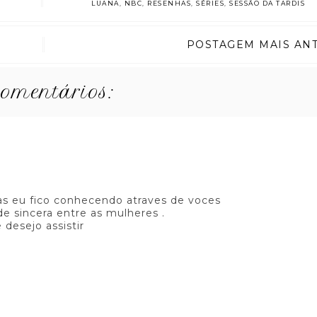
LUANA
,
NBC
,
RESENHAS
,
SÉRIES
,
SESSÃO DA TARDIS
POSTAGEM MAIS AN
comentários:
tas eu fico conhecendo atraves de voces
de sincera entre as mulheres .
 desejo assistir