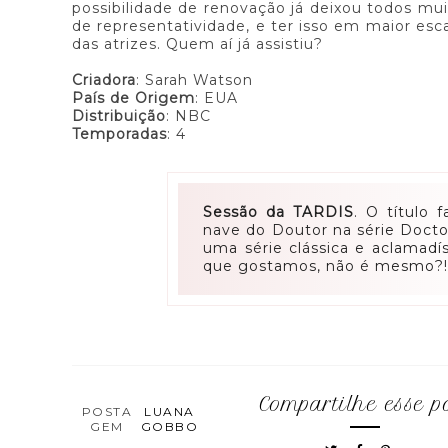
possibilidade de renovação já deixou todos mu
de representatividade, e ter isso em maior esc
das atrizes. Quem aí já assistiu?
Criadora
: Sarah Watson
País de Origem
: EUA
Distribuição
: NBC
Temporadas
: 4
Sessão da TARDIS
. O título 
nave do Doutor na série Doct
uma série clássica e aclamadí
que gostamos, não é mesmo?
Compartilhe esse p
POSTA
LUANA
GEM
GOBBO