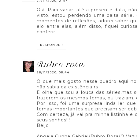
27/11/2020, 21:14
Olá! Para variar, até a presente data, nã
visto, estou perdendo uma baita série
momentos de reflexões, adorei saber qu
elo entre elas, além disso, fiquei curios
conferir.
RESPONDER
rubro rosa
28/11/2020, 08:44
O que mais gosto nesse quadro aqui no
não sabia da existência rs
E olha que sou a louca das séries,mas 
trazerem os mesmos temas, ou traziam, 
Por isso, foi uma surpresa linda ler q
temas importantes que precisam ser deba
Com certeza, já vai pra minha listinha e
seus sonhos!!!
Beijo
Angela Cunha Gabriel/Rubro Rosa/O Vazio