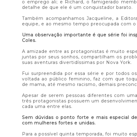
o emprego ali; e Richard, o famigerado membro
detalhe de que ele é um conquistador barato.
Também acompanhamos Jacqueline, a Editora 
equipe, e ao mesmo tempo preocupada com o
Uma observação importante é que série foi insp
Coles.
A amizade entre as protagonistas é muito especi
juntas por seus sonhos, compartilham os pro
suas aventuras divertidíssimas por Nova York.
Fui surpreendida por essa série e por todos o
voltada ao público feminino, faz com que toq
de mama, até mesmo racismo, demais preconce
Apesar de serem pessoas diferentes com uma 
três protagonistas possuem um desenvolvimen
cada uma entre elas.
Sem dúvidas o ponto forte e mais especial de
com mulheres fortes e unidas.
Para a possível quinta temporada, foi muito e