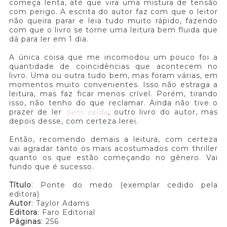
começa lenta, até que vira uma mistura de tensão
com perigo. A escrita do autor faz com que o leitor
não queira parar e leia tudo muito rápido, fazendo
com que o livro se torne uma leitura bem fluida que
dá para ler em 1 dia.
A única coisa que me incomodou um pouco foi a
quantidade de coincidências que acontecem no
livro. Uma ou outra tudo bem, mas foram várias, em
momentos muito convenientes. Isso não estraga a
leitura, mas faz ficar menos crível. Porém, tirando
isso, não tenho do que reclamar. Ainda não tive o
prazer de ler
Sem saída
, outro livro do autor, mas
depois desse, com certeza lerei.
Então, recomendo demais a leitura, com certeza
vai agradar tanto os mais acostumados com thriller
quanto os que estão começando no gênero. Vai
fundo que é sucesso.
Título
: Ponte do medo (exemplar cedido pela
editora)
Autor
: Taylor Adams
Editora
: Faro Editorial
Páginas
: 256