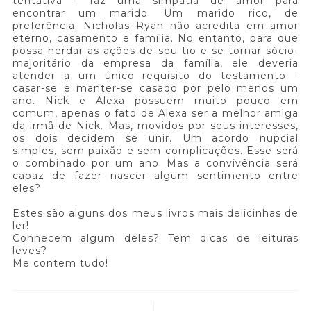
tentativa - faz uma simpatia de amor para
encontrar um marido. Um marido rico, de
preferência. Nicholas Ryan não acredita em amor
eterno, casamento e família. No entanto, para que
possa herdar as ações de seu tio e se tornar sócio-
majoritário da empresa da família, ele deveria
atender a um único requisito do testamento -
casar-se e manter-se casado por pelo menos um
ano. Nick e Alexa possuem muito pouco em
comum, apenas o fato de Alexa ser a melhor amiga
da irmã de Nick. Mas, movidos por seus interesses,
os dois decidem se unir. Um acordo nupcial
simples, sem paixão e sem complicações. Esse será
o combinado por um ano. Mas a convivência será
capaz de fazer nascer algum sentimento entre
eles?
Estes são alguns dos meus livros mais delicinhas de
ler!
Conhecem algum deles? Tem dicas de leituras
leves?
Me contem tudo!