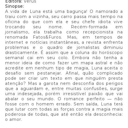
Editora:
Verus
Sinopse:
A vida de Luna está uma bagunça! O namorado a
traiu com a vizinha, seu carro passa mais tempo na
oficina do que com ela e seu chefe idiota vive
trocando seu nome. Recém-formada em
jornalismo, ela trabalha como recepcionista na
renomada Fatos&Furos. Mas, em tempos de
internet e notícias instantâneas, a revista enfrenta
problemas e o quadro de jornalistas diminuiu
drasticamente. É assim que a coluna do horóscopo
semanal cai em seu colo. Embora não tenha a
menor ideia de como fazer um mapa astral e não
acredite em nenhum tipo de magia, Luna aceita o
desafio sem pestanejar. Afinal, quão complicado
pode ser criar um texto em que ninguém presta
atenção? Mas a garota nem desconfia dos perigos
que a aguardam e, entre muitas confusões, surge
uma indesejada, porém irresistível paixão que vai
abalar o seu mundo. O romance perfeito ― não
fosse com o homem errado. Sem saída, Luna terá
que lutar com todas as forças contra a magia mais
poderosa de todas, que até então ela desconhecia:
o amor.