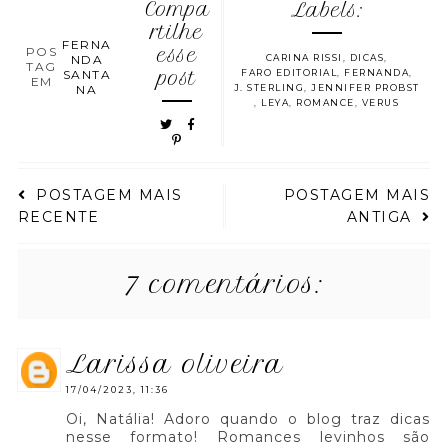
Compa
Labels:
rtilhe
FERNA
POS
esse
NDA
CARINA RISSI
,
DICAS
,
TAG
SANTA
post
FARO EDITORIAL
,
FERNANDA
,
EM
NA
J. STERLING
,
JENNIFER PROBST
,
LEYA
,
ROMANCE
,
VERUS
POSTAGEM MAIS
POSTAGEM MAIS
RECENTE
ANTIGA
7 comentários:
larissa oliveira
17/04/2023, 11:36
Oi, Natália! Adoro quando o blog traz dicas
nesse formato! Romances levinhos são